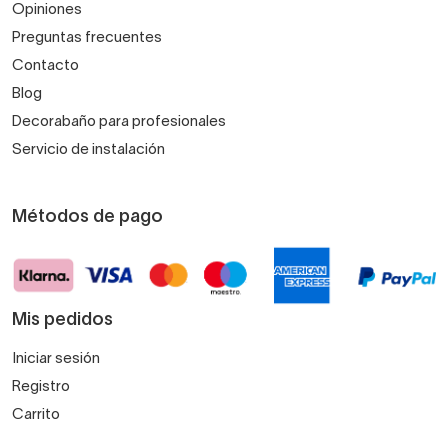
LAVABOS
Lavabos suspendidos
Lavabos encastrados
Lavabos sobreencimera
Tapas encimeras
OFERTAS
Ofertas
Black Friday