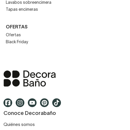
BAÑERAS
Bañeras exentas
Bañeras hidromasaje
Bañeras estilo moderno
MARCAS DESTACADAS
GME
Bruntec
Kassandra
Visobath
Ledimex
Salgar
Coycama
Cosmic
Imex