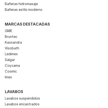
Muebles de baño modernos
Muebles de baño rústicos
Muebles de baño vintage
Muebles de baño con patas
PLATOS DE DUCHA
Platos de ducha solid surface
Platos de ducha de piedra natural
Platos de ducha de resina y carga mineral
Platos de ducha cerámica y porcelana
GRIFERÍAS
Grifos de bañera
Grifos de lavabo
Conjuntos de ducha
Grifos de ducha
Columnas de ducha e hidromasaje
Grifos de bidé