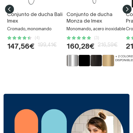
Conjunto de ducha Bali
Conjunto de ducha
Co
Imex
Monza de Imex
Pr
Cromado, monomando
Monomando, acero inoxidable
Cro
(4)
(3)
199,41€
216,59€
147,56€
160,28€
2
+ 2 COLORE
DISPONIBLE