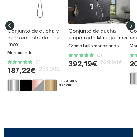
Conjunto de ducha y
Conjunto de ducha
Co
baño empotrado Line
empotrado Málaga Imex
em
Imex
Cromo brillo monomando
Mo
Monomando
(2)
(2)
529,98€
392,19€
2
253,00€
187,22€
+ 3 COLORES
DISPONIBLES