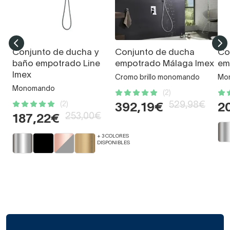
Conjunto de ducha y
Conjunto de ducha
Co
baño empotrado Line
empotrado Málaga Imex
em
Imex
Cromo brillo monomando
Mo
Monomando
(2)
(2)
529,98€
392,19€
2
253,00€
187,22€
+ 3 COLORES
DISPONIBLES