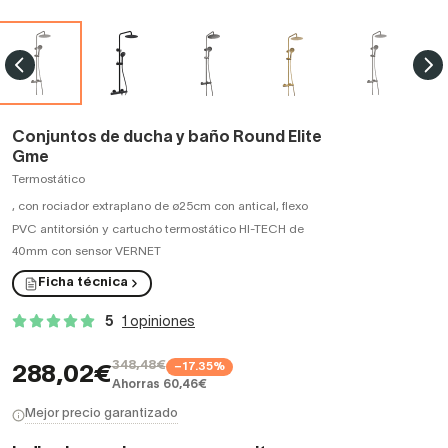
Conjuntos de ducha y baño Round Elite
Gme
Termostático
,
con rociador extraplano de ø25cm con antical, flexo
PVC antitorsión y cartucho termostático HI-TECH de
40mm con sensor VERNET
Ficha técnica
5
1 opiniones
348,48€
−17.35%
288,02€
Ahorras 60,46€
Mejor precio garantizado