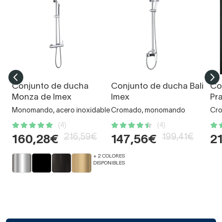
Conjunto de ducha
Conjunto de ducha Bali
Co
Monza de Imex
Imex
Pr
Monomando, acero inoxidable
Cromado, monomando
Cro
(4)
(4)
216,59€
199,41€
160,28€
147,56€
2
+ 2 COLORES
DISPONIBLES