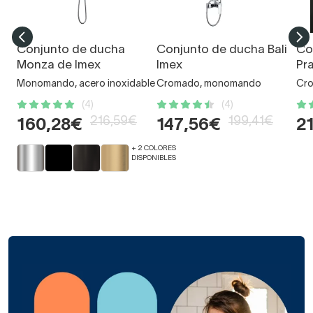
Conjunto de ducha
Conjunto de ducha Bali
Co
Monza de Imex
Imex
Pr
Monomando, acero inoxidable
Cromado, monomando
Cro
(4)
(4)
216,59€
199,41€
160,28€
147,56€
2
+ 2 COLORES
DISPONIBLES