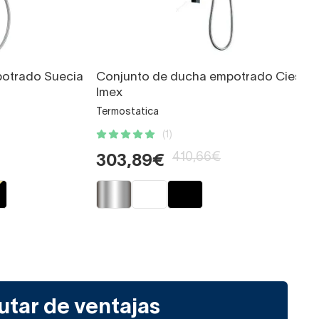
otrado Suecia
Conjunto de ducha empotrado Cies
Imex
Termostatica
(1)
410,66€
303,89€
utar de ventajas