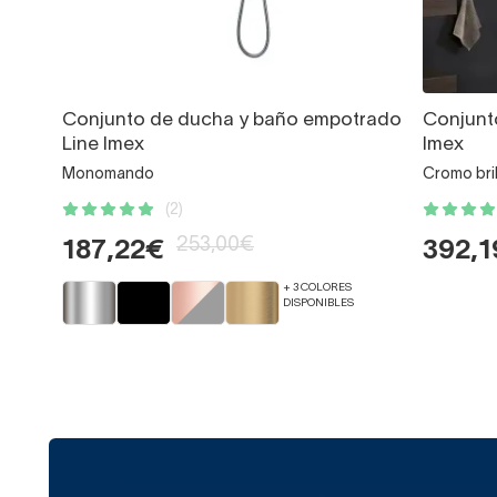
Conjunto de ducha y baño empotrado
Conjunt
Line Imex
Imex
Monomando
Cromo br
(2)
253,00€
187,22€
392,
+ 3 COLORES
DISPONIBLES