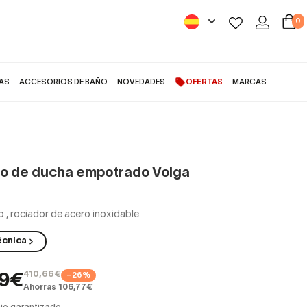
0
AS
ACCESORIOS DE BAÑO
NOVEDADES
OFERTAS
MARCAS
o de ducha empotrado Volga
o
,
rociador de acero inoxidable
écnica
410,66€
−26%
89€
Ahorras 106,77€