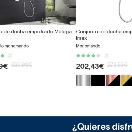
o de ducha empotrado Málaga
Conjunto de ducha emp
Imex
illo monomando
Monomando
(2)
(2)
529,98€
273,56€
19€
202,43€
¿Quieres disfr