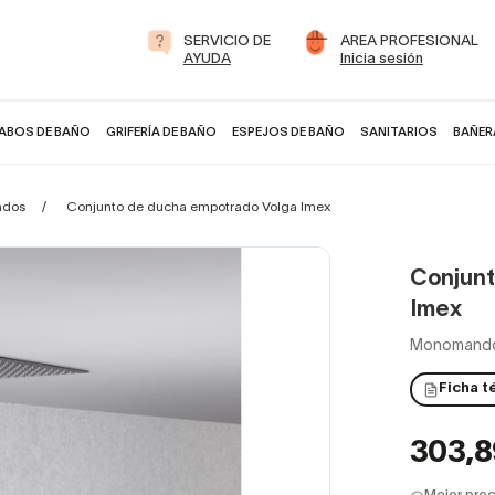
SERVICIO DE
AREA PROFESIONAL
AYUDA
Inicia sesión
ABOS DE BAÑO
GRIFERÍA DE BAÑO
ESPEJOS DE BAÑO
SANITARIOS
BAÑER
ados
Conjunto de ducha empotrado Volga Imex
Conjunt
Imex
Monomand
Ficha t
303,