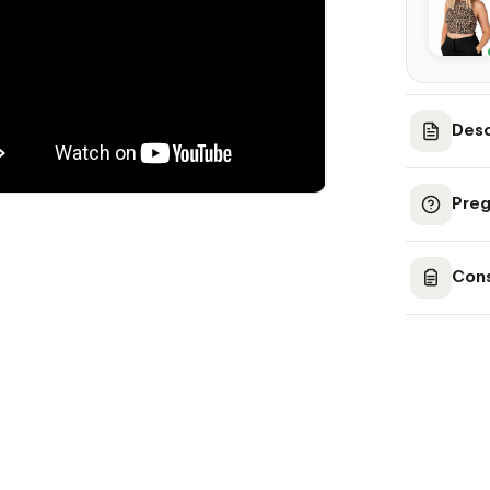
Desc
Preg
Cons