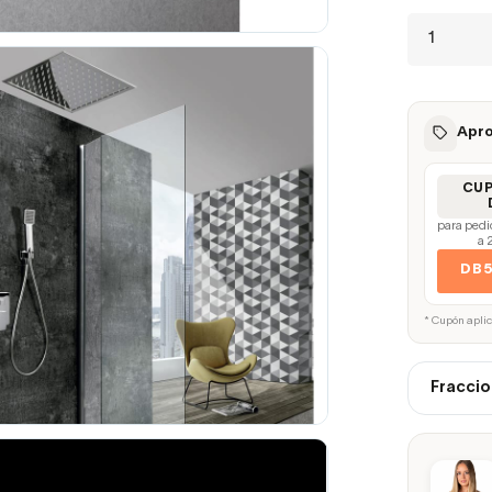
Apro
CU
para pedi
a 
DB
* Cupón apli
Fraccio