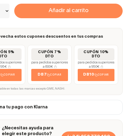
Añadir al carrito
vecha estos cupones descuentos en tus compras
PÓN 5%
CUPÓN 7%
CUPÓN 10%
DTO
DTO
DTO
dos superiores
para pedidos superiores
para pedidos superiores
295€
a 600€
a 950€
(*)
(*)
(*)
5
DB7
DB10
COPIAR
COPIAR
COPIAR
cable en todas las marcas excepto GME, NASHI.
na tu pago con Klarna
¿Necesitas ayuda para
elegir este producto?