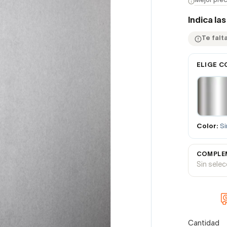
Mejor prec
Indica la
Te falta
ELIGE C
Color:
Si
COMPLEM
Sin sele
Cantidad