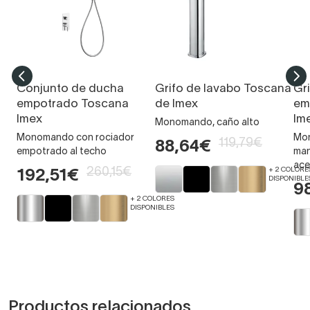
Conjunto de ducha
Grifo de lavabo Toscana
Gr
empotrado Toscana
de Imex
em
Imex
Im
Monomando, caño alto
Monomando con rociador
Mon
119,79€
88,64€
empotrado al techo
man
ace
260,15€
+ 2 COLORE
192,51€
DISPONIBLE
9
+ 2 COLORES
DISPONIBLES
Productos relacionados