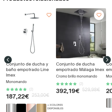
Conjunto de ducha y
Conjunto de ducha
Co
baño empotrado Line
empotrado Málaga Imex
em
Imex
Cromo brillo monomando
Mo
Monomando
(2)
(2)
529,98€
392,19€
2
253,00€
187,22€
+ 3 COLORES
DISPONIBLES