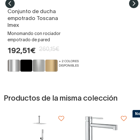
Conjunto de ducha
empotrado Toscana
Imex
Monomando con rociador
empotrado de pared
260,15€
192,51€
+ 2 COLORES
DISPONIBLES
Productos de la misma colección
N