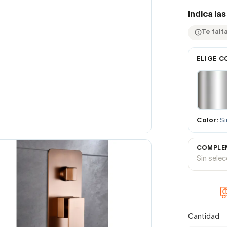
Indica la
Te falta
ELIGE C
Color:
Si
COMPLEM
Sin sele
Cantidad