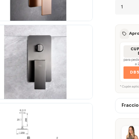
Apro
CU
para pedi
a 
DB
* Cupón apli
Fraccio