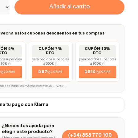
Añadir al carrito
vecha estos cupones descuentos en tus compras
PÓN 5%
CUPÓN 7%
CUPÓN 10%
DTO
DTO
DTO
dos superiores
para pedidos superiores
para pedidos superiores
295€
a 600€
a 950€
(*)
(*)
(*)
5
DB7
DB10
COPIAR
COPIAR
COPIAR
cable en todas las marcas excepto GME, NASHI.
na tu pago con Klarna
¿Necesitas ayuda para
elegir este producto?
(+34) 858 770 100