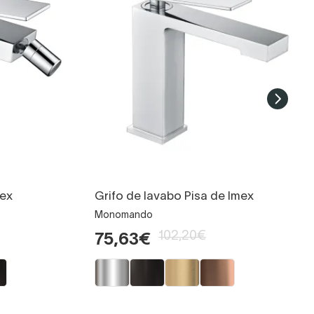
mex
Grifo de lavabo Pisa de Imex
Monomando
102,20€
75,63€