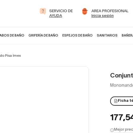
SERVICIO DE
AREA PROFESIONAL
AYUDA
Inicia sesión
ABOS DE BAÑO
GRIFERÍA DE BAÑO
ESPEJOS DE BAÑO
SANITARIOS
BAÑER
do Pisa Imex
Conjunt
Monomando 
Ficha t
177,5
Mejor prec