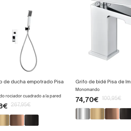
o de ducha empotrado Pisa
Grifo de bidé Pisa de I
Monomando
 rociador cuadrado a la pared
100,95€
74,70€
267,95€
8€