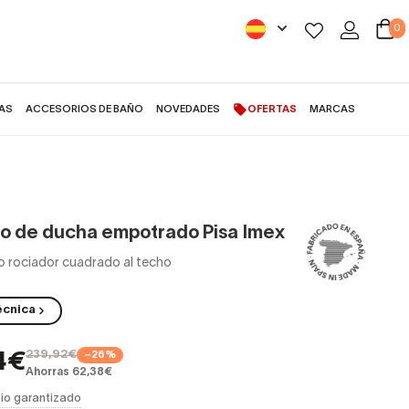
0
AS
ACCESORIOS DE BAÑO
NOVEDADES
OFERTAS
MARCAS
o de ducha empotrado Pisa Imex
rociador cuadrado al techo
écnica
239,92€
−26%
4€
Ahorras 62,38€
io garantizado