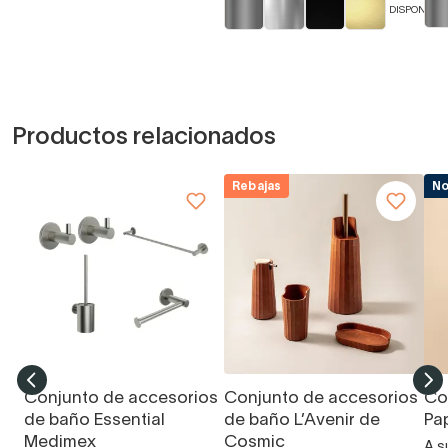
DISPONIBLE
Productos relacionados
Rebajas
N
Conjunto de accesorios
Conjunto de accesorios
Co
de baño Essential
de baño L’Avenir de
Pa
Medimex
Cosmic
A s