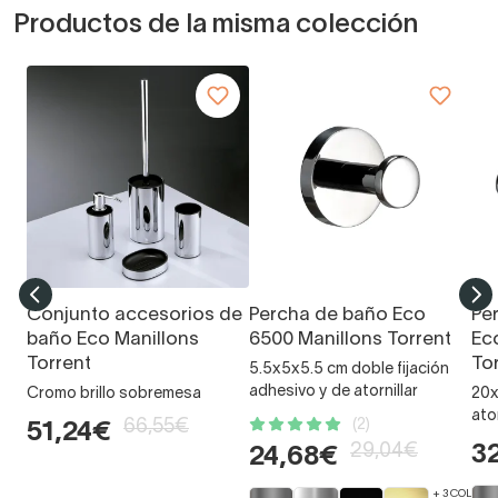
Productos de la misma colección
Conjunto accesorios de
Percha de baño Eco
Pe
baño Eco Manillons
6500 Manillons Torrent
Ec
Torrent
To
5.5x5x5.5 cm doble fijación
adhesivo y de atornillar
Cromo brillo sobremesa
20x
ator
66,55€
(2)
51,24€
29,04€
3
24,68€
+ 3 COLORE