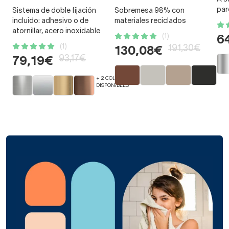
par
Sistema de doble fijación
Sobremesa 98% con
incluido: adhesivo o de
materiales reciclados
atornillar, acero inoxidable
(1)
6
(1)
191,30€
130,08€
93,17€
79,19€
+ 2 COLORES
DISPONIBLES