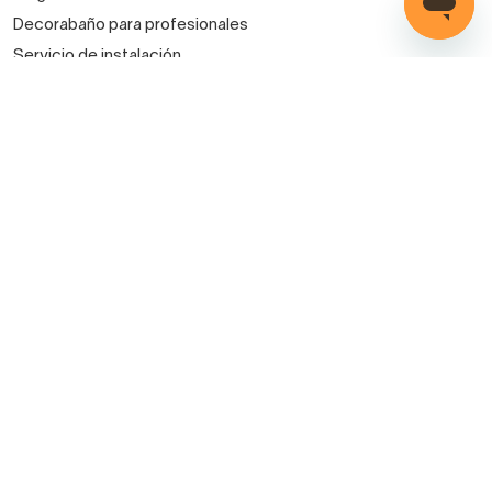
Decorabaño para profesionales
Servicio de instalación
Métodos de pago
Mis pedidos
Iniciar sesión
Registro
Carrito
Tus compras seguras con Decorabaño