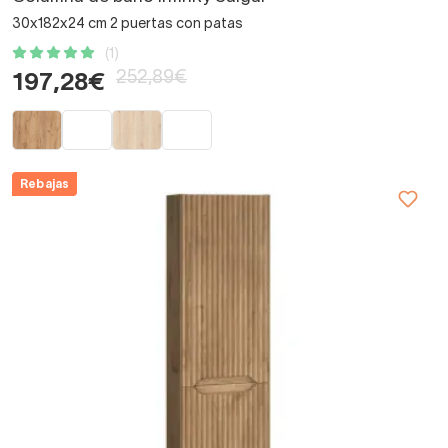
30x182x24 cm 2 puertas con patas
(1)
252,89€
197,28€
Rebajas