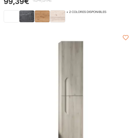
134,31€
99,39€
+ 2 COLORES DISPONIBLES