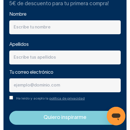
clara. Con una puerta, tu baño parecerá siempre más
5€ de descuento para tu primera compra!
ordenado y despejado, lo que también contribuirá a
Nombre
ampliar visualmente la estancia.
Utiliza como color dominante el blanco y los acabados
brillantes, pues son los que replican la luz, como un espejo,
por toda la habitación.
Apellidos
Escoge también un espejo grande sin marco y una
correcta iluminación para que el baño no parezca más
pequeño de lo que es.
Tu correo electrónico
Tenemos casi medio centenar de
columnas de baño
auxiliares con fondos de entre 21-25 cm. Un mueble auxiliar
con 25 cm de fondo te puede costar entre 50 y 250
He leído y acepto la
política de privacidad
euros.
Todo dependerá de los materiales, prestaciones, diseños
y acabados. Los más caros son los de madera natural de
aspecto rústico, mientras que los de aglomerado actuales