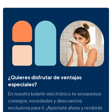
muy estrecho y pequeño.
En esos casos,
no hay opción de almacenar en la
propia estancia nuestros enseres y accesorios de
baño
, ¿no te parece un problema?
Para esos casos, muchas marcas diseñan prácticos
muebles de baño auxiliares
de medidas reducidas.
Un mueble de baño auxiliar de 25 cm de fondo te permitirá
disponer de
un armario donde alojar tus productos y
cosméticos sin abigarrar tu baño pequeño.
De diferentes medidas de ancho y alto, en Decorabaño
¿Quieres disfrutar de ventajas
hay varios modelos de esta funcional pieza auxiliar de
fondo reducido. Las hay con puertas, sin ellas, de múltiples
especiales?
colores y acabados.
En nuestro boletín electrónico te enviaremos
Si la estancia es reducida, además de un armario de baño
consejos, novedades y descuentos
para colgar, procura que sea de color blanco o de madera
exclusivos para ti. ¡Apúntate ahora y recibirás