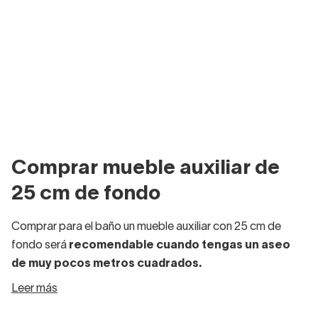
Comprar mueble auxiliar de
25 cm de fondo
Comprar para el baño un mueble auxiliar con 25 cm de
fondo será
recomendable cuando tengas un aseo
de muy pocos metros cuadrados.
Leer más
A veces, en los aseos de cortesía tenemos solo un lavabo
de pedestal o suspendido, o bien un mueble de lavabo