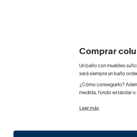
Comprar colu
Un baño con muebles sufici
será siempre un baño ord
¿Cómo conseguirlo? Además
medida, fondo estándar o r
Si el mueble de baño con c
Leer más
mueble auxiliar de 50 cm 
En el mueble de lavabo prin
En el cajón superior, con