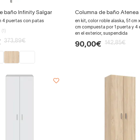
 baño Infinity Salgar
Columna de baño Atenea 
 4 puertas con patas
en kit, color roble alaska, 51 cm
cm compuesta por 1 puerta y 4 e
(1)
en el exterior, suspendida
373,89€
€
142,85€
90,00€