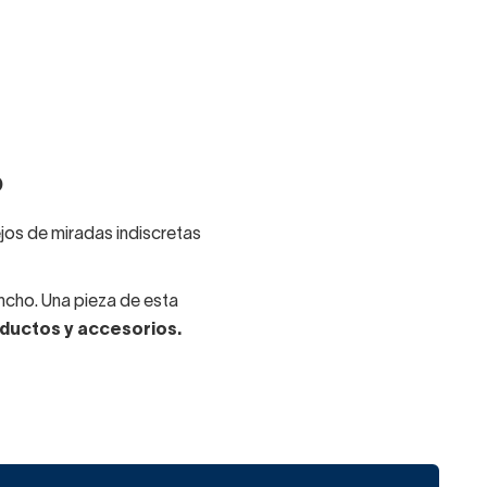
o
jos de miradas indiscretas
cho. Una pieza de esta
oductos y accesorios.
pes: escoge también un
uficientemente profundos.
 almacenados los productos