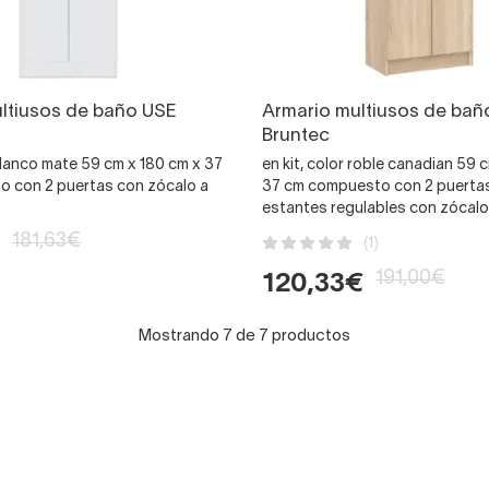
ltiusos de baño USE
Armario multiusos de bañ
Bruntec
 blanco mate 59 cm x 180 cm x 37
en kit, color roble canadian 59 
 con 2 puertas con zócalo a
37 cm compuesto con 2 puertas
estantes regulables con zócalo
181,63€
(1)
191,00€
120,33€
Mostrando 7 de 7 productos