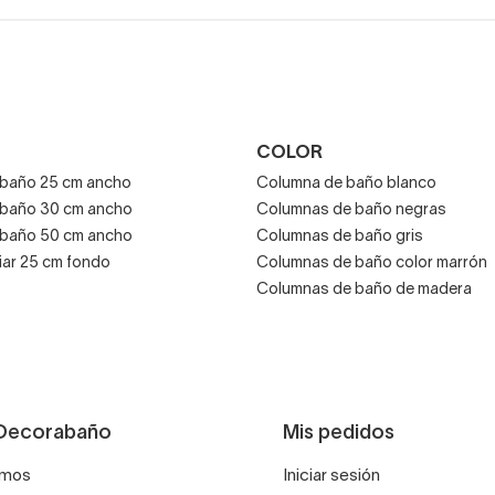
as o demasiado atestadas.
ros cuadrados o tienes luz natural, escoge el color que más te a
COLOR
baño 25 cm ancho
Columna de baño blanco
 baño 30 cm ancho
Columnas de baño negras
 baño 50 cm ancho
Columnas de baño gris
iar 25 cm fondo
Columnas de baño color marrón
Columnas de baño de madera
Decorabaño
Mis pedidos
omos
Iniciar sesión