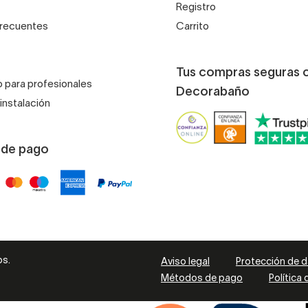
Registro
frecuentes
Carrito
Tus compras seguras 
 para profesionales
Decorabaño
instalación
 de pago
os.
Aviso legal
Protección de 
Métodos de pago
Política