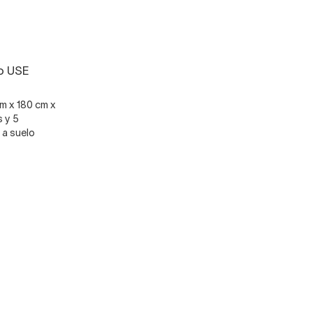
o USE
cm x 180 cm x
 y 5
 a suelo