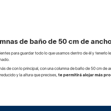
mnas de baño de 50 cm de anch
entes para guardar todo lo que usamos dentro de él y tenerlo le
enado.
 de con lo principal, con una columna de baño de 50 cm de an
educido y la altura que precises,
te permitirá alojar más pr
ajones o puertas no te llega para guardarlo todo, no te preocu
de ancho.
No hará falta que tengas nada por el medio.
cipal puedes alojar las toallas, por ejemplo, si tiene cajones s
 organizador integrado o añadido, podrías tener perfectamente