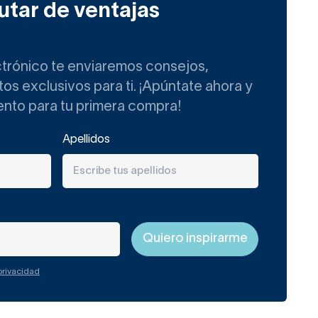
utar de ventajas
e depilación, cabello y
 champú, gel, jabón,
ctrónico te enviaremos consejos,
.
s exclusivos para ti. ¡Apúntate ahora y
ento para tu primera compra!
50 cm de ancho
Apellidos
.
ás alta y, por ende, tendrá
endido y/o de almacenaje
 privacidad
s más aconsejables para