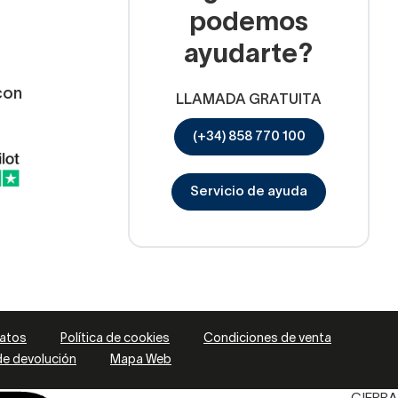
podemos
ayudarte?
con
LLAMADA GRATUITA
(+34) 858 770 100
Servicio de ayuda
datos
Política de cookies
Condiciones de venta
 de devolución
Mapa Web