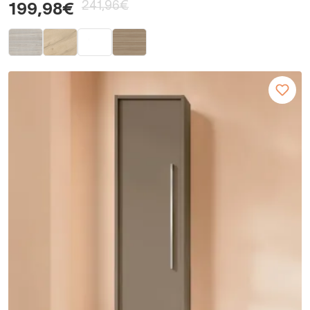
241,96€
199,98€