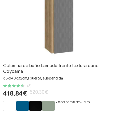
Columna de baño Lambda frente textura dune
Coycama
35x140x32cm,1 puerta, suspendida
(3)
520,30€
418,84€
+ 11 COLORES DISPONIBLES