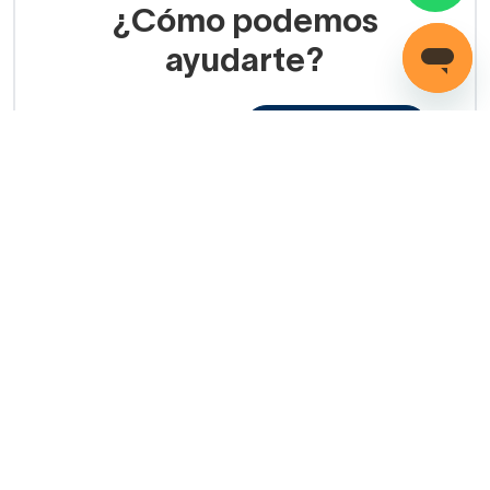
¿Cómo podemos
ayudarte?
LLAMADA GRATUITA
(+34) 858 770 100
Servicio de ayuda
Copyright © 2026 Decorabaño - Todos los derechos
reservados.
Aviso legal
Protección de datos
Política de cookies
Condiciones de venta