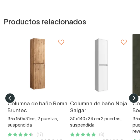
Productos relacionados
Columna de baño Roma
Columna de baño Noja
Co
Bruntec
Salgar
Bo
35x150x31cm, 2 puertas,
30x140x24 cm 2 puertas,
35x
suspendida
suspendida
pue
rev
(17)
(8)