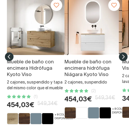
Mueble de baño con
Mueble de baño con
Mu
encimera Hidrófuga
encimera hidrófuga
Vi
Kyoto Viso
Niágara Kyoto Viso
2 c
lav
2 cajones, suspendido y tapa
2 cajones, suspendido
del mismo color que el mueble
(2)
(1)
549,34€
3
454,03€
549,34€
454,03€
+ 8 COLORE
DISPONIBLE
+ 8 COLORES
DISPONIBLES