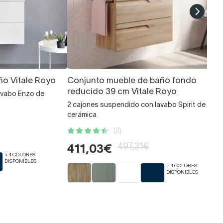
o Vitale Royo
Conjunto mueble de baño fondo
reducido 39 cm Vitale Royo
avabo Enzo de
2 cajones suspendido con lavabo Spirit de
cerámica
(2)
497,31€
411,03€
+ 4 COLORES
DISPONIBLES
+ 4 COLORES
DISPONIBLES