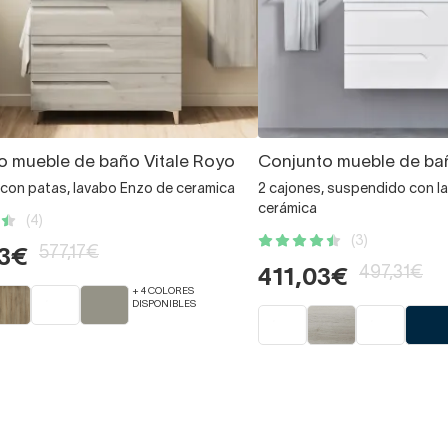
o mueble de baño Vitale Royo
Conjunto mueble de bañ
 con patas, lavabo Enzo de ceramica
2 cajones, suspendido con l
cerámica
(4)
(3)
577,17€
03€
497,31€
411,03€
+ 4 COLORES
DISPONIBLES