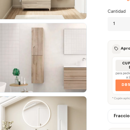
Cantidad
Apro
CU
para pedi
a 
DB
* Cupón apli
Fraccio