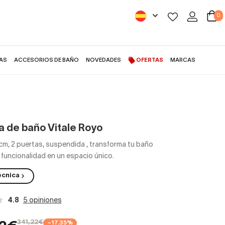
0
AS
ACCESORIOS DE BAÑO
NOVEDADES
OFERTAS
MARCAS
 de baño Vitale Royo
m, 2 puertas, suspendida
,
transforma tu baño
y funcionalidad en un espacio único.
écnica
4.8
5 opiniones
341,22€
−17.35%