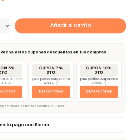
Añadir al carrito
vecha estos cupones descuentos en tus compras
PÓN 5%
CUPÓN 7%
CUPÓN 10%
DTO
DTO
DTO
dos superiores
para pedidos superiores
para pedidos superiores
295€
a 600€
a 950€
(*)
(*)
(*)
5
DB7
DB10
COPIAR
COPIAR
COPIAR
cable en todas las marcas excepto GME, NASHI.
na tu pago con Klarna