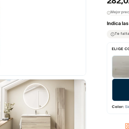
282,
Mejor prec
Indica la
Te falta
ELIGE C
Color:
Si