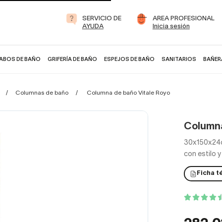
SERVICIO DE
AREA PROFESIONAL
AYUDA
Inicia sesión
ABOS DE BAÑO
GRIFERÍA DE BAÑO
ESPEJOS DE BAÑO
SANITARIOS
BAÑER
Columnas de baño
Columna de baño Vitale Royo
Columna
30x150x24c
con estilo 
Ficha t