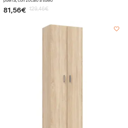
puerta, con zócalo a suelo
129,46€
81,56€