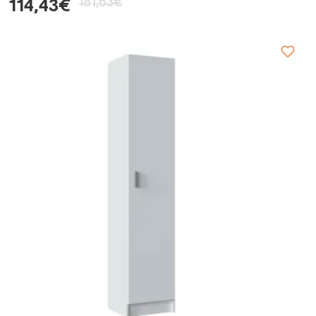
181,63€
114,43€