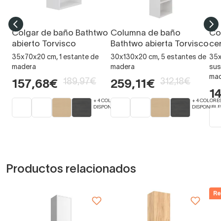
Colgar de baño Bathtwo
Columna de baño
Co
abierto Torvisco
Bathtwo abierta Torvisco
ce
35x70x20 cm, 1 estante de
30x130x20 cm, 5 estantes de
35x
madera
madera
sus
ma
189,97€
312,18€
157,68€
259,11€
1
+ 4 COLORES
+ 4 COLORE
DISPONIBLES
DISPONIBLE
Productos relacionados
Re