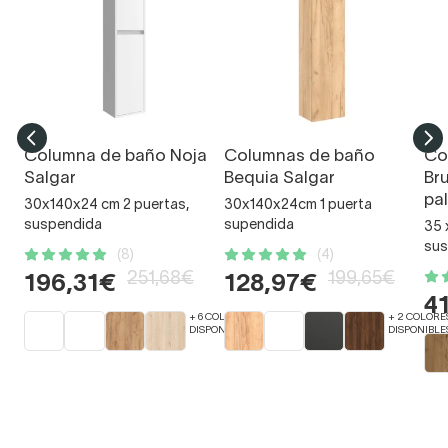
Columna de baño Noja
Columnas de baño
Co
Salgar
Bequia Salgar
Br
pal
30x140x24 cm 2 puertas,
30x140x24cm 1 puerta
suspendida
supendida
35 
sus
(8)
(4)
251,68€
199,65€
196,31€
128,97€
4
+ 6 COLORES
+ 2 COLORE
DISPONIBLES
DISPONIBLE