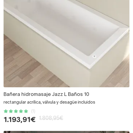
Bañera hidromasaje Jazz L Baños 10
rectangular acrílica, válvula y desagüe incluidos
(1)
1.808,95€
1.193,91€