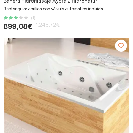
Bañera Hidromasaje Ayora 2 Hidronatur
Rectangular acrílica con válvula automática incluida
(1)
1.248,72€
899,08€