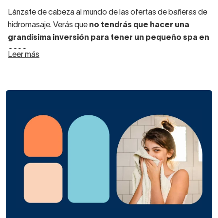
Lánzate de cabeza al mundo de las ofertas de bañeras de
hidromasaje. Verás que
no tendrás que hacer una
grandísima inversión para tener un pequeño spa en
casa.
Leer más
Las bañeras de hidromasaje son perfectas para regalarte
bienestar, placer, descanso y desconexión total cada vez
que necesites relajarte.
Una bañera de hidromasaje en oferta la tienes en
Decorabaño por menos de 700 euros.
¡Nuestras modernas
bañeras
tipo spa te encantarán!
Las
hay rectangulares, esquineras, ovaladas y
redondas.
Las hay para encastrar en el suelo, si por ejemplo vas a
crear una zona de baño elevada, pero entre nuestras
bañeras de hidromasaje con ofertas las hay también