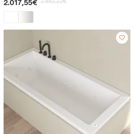
2.882,22€
2.017,55€