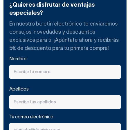
exentas o con faldón.
¿Quieres disfrutar de ventajas
especiales?
Tipos de sistemas de hidromasaje
En nuestro boletín electrónico te enviaremos
Al buscar ofertas de
bañeras de hidromasaje
verás que
consejos, novedades y descuentos
hay tres sistemas que te proporcionan este
exclusivos para ti. ¡Apúntate ahora y recibirás
confort o efecto “wellness”:
5€ de descuento para tu primera compra!
Sistema de aire:
las burbujas que surgen de los
Nombre
chorros propulsados desde el fondo se reparten de
manera uniforme por toda la bañera. ¡Un gusto!
Sistema de agua y aire
: se expulsan chorros de
Apellidos
agua y aire desde las paredes para un masaje más
vigoroso. ¡Ideal para relajar los músculos después de
un intenso día de trabajo!
Tu correo electrónico
Sistema de agua y aire + aire:
es una mezcla de