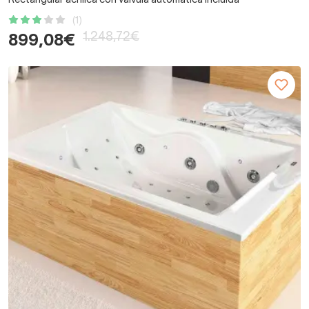
Rectangular acrílica con válvula automática incluida
(1)
1.248,72€
899,08€