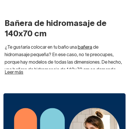
Bañera de hidromasaje de
140x70 cm
¿Te gustaría colocar en tu baño una
bañera
de
hidromasaje pequeña? En ese caso, no te preocupes,
porque hay modelos de todas las dimensiones. De hecho,
una bañera de hidromasaje de 140x70 cm se demanda
Leer más
mucho, ya que no todas las familias tienen baños grandes
donde puedan encajar
bañeras
estilo jacuzzi más
grandes.
Si una bañera para hidromasajes con 140 cm de ancho de
frontal y 70 cm de profundidad te vendría de perlas, fíjate
en
este modelo de Hidronatur
. Es
una de nuestras
piezas más económicas.