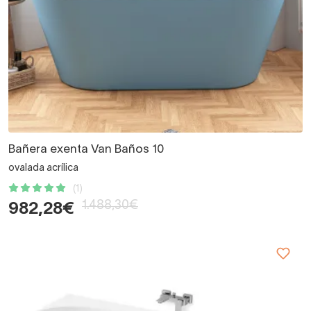
Bañera exenta Van Baños 10
ovalada acrílica
(1)
1.488,30€
982,28€