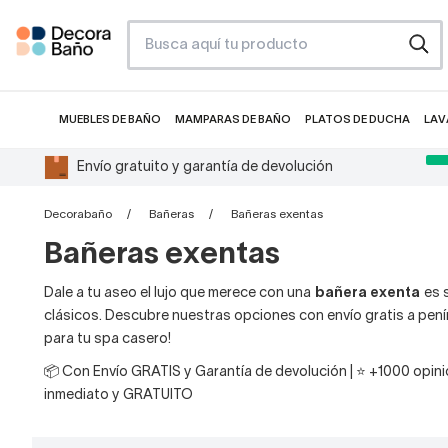
MUEBLES DE BAÑO
MAMPARAS DE BAÑO
PLATOS DE DUCHA
LAV
Envío gratuito y garantía de devolución
Decorabaño
Bañeras
Bañeras exentas
Bañeras exentas
Dale a tu aseo el lujo que merece con una
bañera exenta
es s
clásicos. Descubre nuestras opciones con envío gratis a peníns
para tu spa casero!
📦 Con Envío GRATIS y Garantía de devolución | ⭐ +1000 opinio
inmediato y GRATUITO