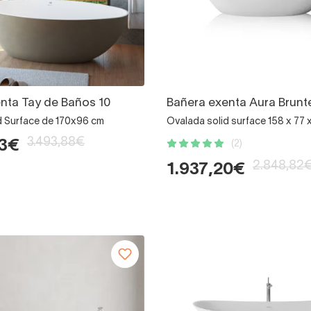
nta Tay de Baños 10
Bañera exenta Aura Brunt
d Surface de 170x96 cm
Ovalada solid surface 158 x 77 
3.493,88€
03€
(2)
2.848,82
1.937,20€