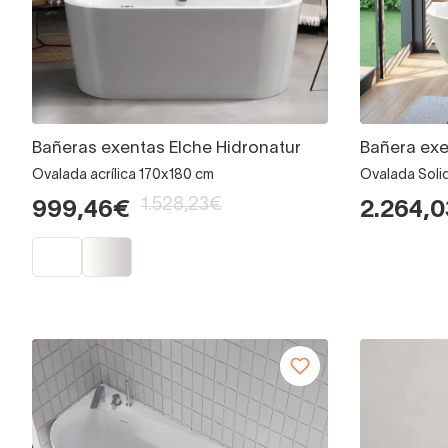
Bañeras exentas Elche Hidronatur
Bañera exe
Ovalada acrílica 170x180 cm
Ovalada Soli
1.528,23€
999,46€
2.264,