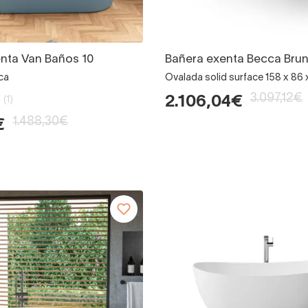
nta Van Baños 10
Bañera exenta Becca Bru
ica
Ovalada solid surface 158 x 86 
3.097,12€
2.106,04€
(1)
1.488,30€
€