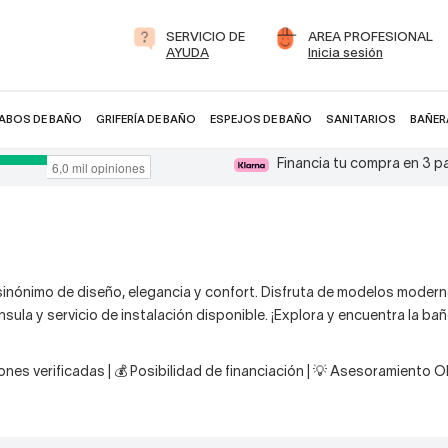
SERVICIO DE
AREA PROFESIONAL
AYUDA
Inicia sesión
ABOS DE BAÑO
GRIFERÍA DE BAÑO
ESPEJOS DE BAÑO
SANITARIOS
BAÑER
Financia tu compra en 3 
inónimo de diseño, elegancia y confort. Disfruta de modelos moder
ula y servicio de instalación disponible. ¡Explora y encuentra la bañ
nes verificadas | 💰 Posibilidad de financiación | 💡 Asesoramiento 