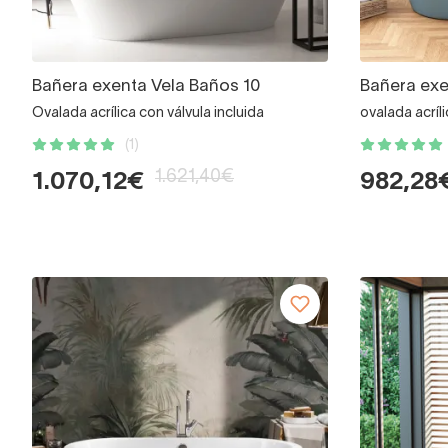
Bañera exenta Vela Baños 10
Bañera exe
Ovalada acrílica con válvula incluida
ovalada acríl
(1)
1.621,40€
1.070,12€
982,28