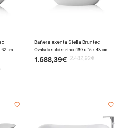
ec
Bañera exenta Stella Bruntec
x 63 cm
Ovalado solid surface 160 x 75 x 48 cm
2.482,92€
1.688,39€
€