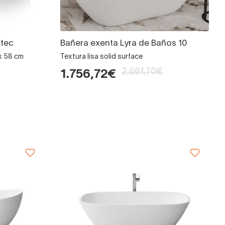
ntec
Bañera exenta Lyra de Baños 10
x 58 cm
Textura lisa solid surface
2.661,70€
1.756,72€