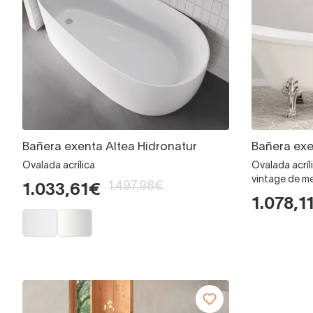
Bañera exenta Altea Hidronatur
Bañera exe
Ovalada acrílica
Ovalada acrí
vintage de m
1.497,98€
1.033,61€
1.078,1