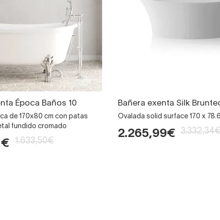
nta Época Baños 10
Bañera exenta Silk Brunte
lica de 170x80 cm con patas
Ovalada solid surface 170 x 78.
etal fundido cromado
3.332,34
2.265,99€
1.633,50€
1€