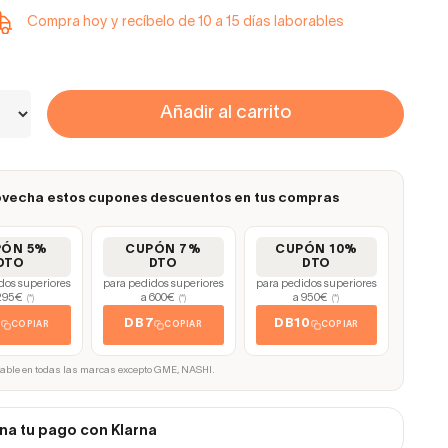
Compra hoy y recíbelo de 10 a 15 días laborables
Añadir al carrito
vecha estos cupones descuentos en tus compras
PÓN 5%
CUPÓN 7%
CUPÓN 10%
DTO
DTO
DTO
dos superiores
para pedidos superiores
para pedidos superiores
295€
a 600€
a 950€
(*)
(*)
(*)
5
DB7
DB10
COPIAR
COPIAR
COPIAR
cable en todas las marcas excepto GME, NASHI.
na tu pago con Klarna