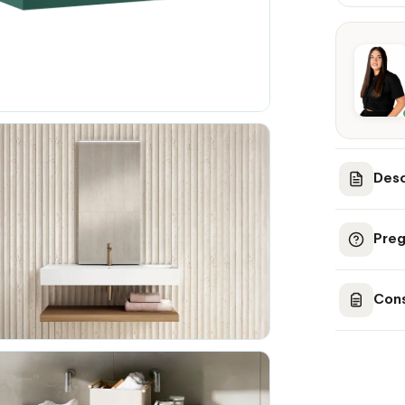
Desc
Preg
Cons