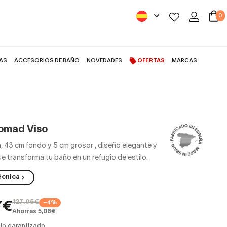
0
AS
ACCESORIOS DE BAÑO
NOVEDADES
OFERTAS
MARCAS
omad Viso
, 43 cm fondo y 5 cm grosor
,
diseño elegante y
ue transforma tu baño en un refugio de estilo.
écnica
127,05€
−4%
7€
Ahorras 5,08€
io garantizado