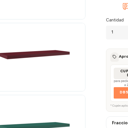
Cantidad
Apro
CU
para pedi
a 
DB
* Cupón apli
Fraccio