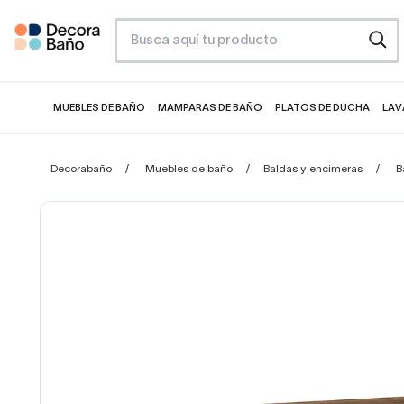
MUEBLES DE BAÑO
MAMPARAS DE BAÑO
PLATOS DE DUCHA
LAV
Decorabaño
Muebles de baño
Baldas y encimeras
B