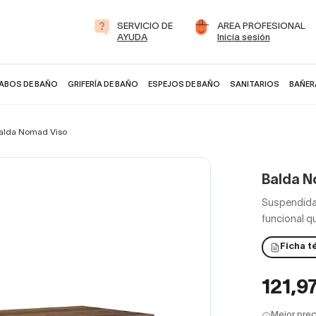
SERVICIO DE
AREA PROFESIONAL
AYUDA
Inicia sesión
ABOS DE BAÑO
GRIFERÍA DE BAÑO
ESPEJOS DE BAÑO
SANITARIOS
BAÑER
alda Nomad Viso
Balda N
Suspendida
funcional q
Ficha t
121,9
Mejor prec