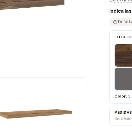
Indica la
Te falt
ELIGE C
Color:
Si
MEDIDAS
Sin sele