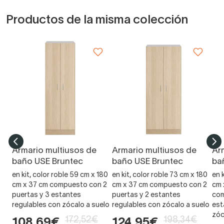
Productos de la misma colección
Armario multiusos de
Armario multiusos de
Ar
baño USE Bruntec
baño USE Bruntec
ba
en kit, color roble 59 cm x 180
en kit, color roble 73 cm x 180
en 
cm x 37 cm compuesto con 2
cm x 37 cm compuesto con 2
cm 
puertas y 3 estantes
puertas y 2 estantes
com
regulables con zócalo a suelo
regulables con zócalo a suelo
est
zóc
172,52€
198,34€
108,69€
124,95€