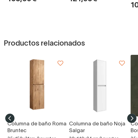
1
Productos relacionados
Columna de baño Roma
Columna de baño Noja
Co
Bruntec
Salgar
Bo