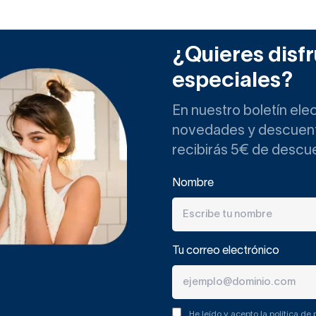
 paneles de revestimiento de du
¿Quieres disfr
emento creado a partir de resinas y cargas minerales que recubr
especiales?
o de la ducha.
al es decorar, tienen otras funciones:
En nuestro boletín ele
novedades y descuento
a bañera para convertirla en una moderna cabina de ducha?
recibirás 5€ de descu
ueden marcas de la obra. Para una estética mejor,
puedes cubri
 panel de ducha a medida.
Nombre
tú decidirás cuánto mide el panel. Será perfecto para recubrir 
Tu correo electrónico
,
para corregir zonas con humedades.
los platos modernos, con lo que ganarás en seguridad y estétic
He leído y acepto la
política de