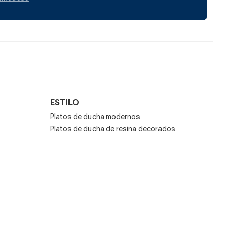
de ducha a
en día. Desde el más
90 cm de largo. También
ESTILO
Platos de ducha modernos
 a medida nuevo.
Platos de ducha de resina decorados
o pizarra o imitación a