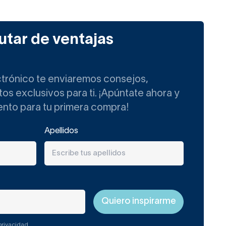
cha a
utar de ventajas
e de forma práctica y
ctrónico te enviaremos consejos,
s exclusivos para ti. ¡Apúntate ahora y
ento para tu primera compra!
r toda o parte de la
Apellidos
la superficie que necesites
a.
 privacidad