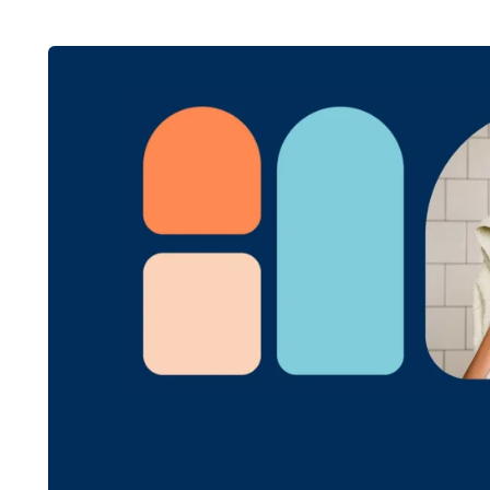
¿Cómo son los
medida?
Un panel de ducha es un el
estética las paredes y suel
Aunque su cometido princip
¿Acabas de retirar tu viej
En posible que aún q
superficie con un
Además, recuerda que 
tapar.
Sirve también, por ejemplo
Son antideslizantes, como 