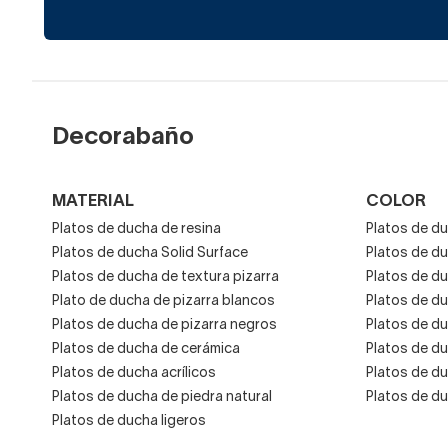
Las opciones 
medida
Estos paneles a medida te 
Decorabaño
amplio hasta el más estrec
Las medidas pueden variar
de 20 y hasta 90 cm de
MATERIAL
COLOR
Platos de ducha de resina
Platos de du
Además, también podrás
Platos de ducha Solid Surface
Platos de d
Verás que los hay desde co
Platos de ducha de textura pizarra
Platos de du
madera. Acompañados siemp
Plato de ducha de pizarra blancos
Platos de d
Platos de ducha de pizarra negros
Platos de d
Platos de ducha de cerámica
Platos de d
Platos de ducha acrílicos
Platos de d
Platos de ducha de piedra natural
Platos de d
Platos de ducha ligeros