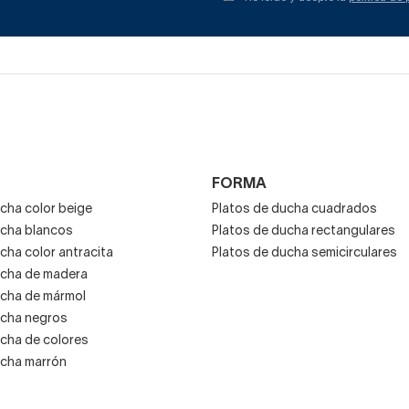
de los paneles de revestimiento 
dan la opción de vestir cualquier tipo de espacio de ducha hoy 
ho.
, pero se encuentran entorno a un
mínimo de 70 cm y hasta 1
 ancho.
FORMA
cha color beige
Platos de ducha cuadrados
escoger la apariencia y la textura de tu panel de ducha
ucha blancos
Platos de ducha rectangulares
lores oscuros e imitación a granito, hasta beiges más suaves tip
cha color antracita
Platos de ducha semicirculares
re de texturas diversas. ¡Toda una experiencia sensorial!
ucha de madera
ucha de mármol
ucha negros
ucha de colores
ucha marrón