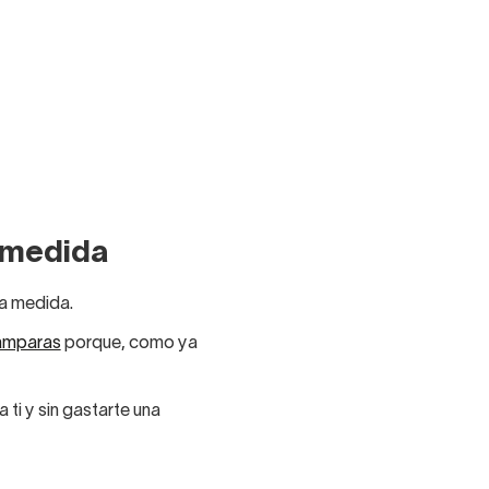
 medida
 a medida.
mparas
porque, como ya
ti y sin gastarte una
sible.