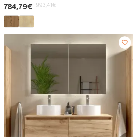
993,41€
784,79€