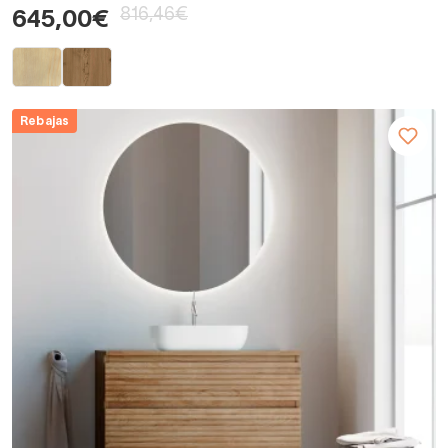
816,46€
645,00€
Rebajas