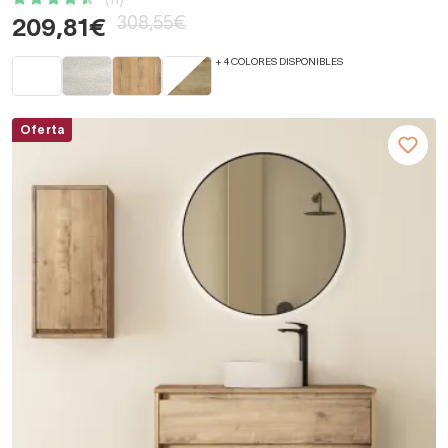
(11)
308,55€
209,81€
+ 4 COLORES DISPONIBLES
Oferta