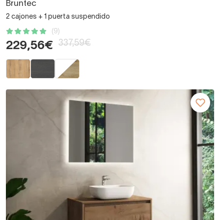
Bruntec
2 cajones + 1 puerta suspendido
(9)
337,59€
229,56€