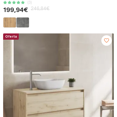
(3)
246,84€
199,94€
Oferta