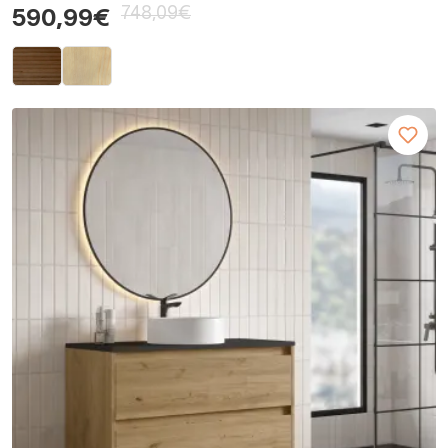
748,09€
590,99€