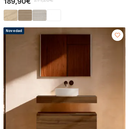
271,28€
189,90€
Novedad