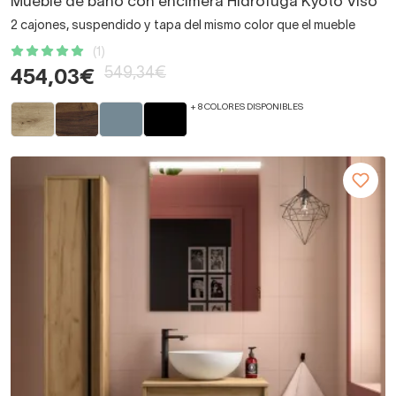
Mueble de baño con encimera Hidrófuga Kyoto Viso
2 cajones, suspendido y tapa del mismo color que el mueble
(1)
549,34€
454,03€
+ 8 COLORES DISPONIBLES