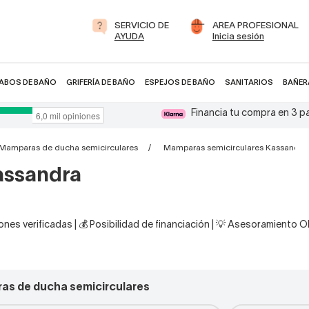
SERVICIO DE
AREA PROFESIONAL
AYUDA
Inicia sesión
ABOS DE BAÑO
GRIFERÍA DE BAÑO
ESPEJOS DE BAÑO
SANITARIOS
BAÑER
Financia tu compra en 3 
Mamparas de ducha semicirculares
Mamparas semicirculares Kassandra
assandra
nes verificadas | 💰 Posibilidad de financiación | 💡 Asesoramiento 
as de ducha semicirculares