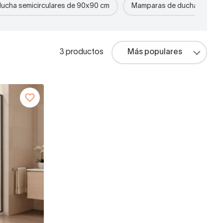
ucha semicirculares de 90x90 cm
Mamparas de ducha semicir
3 productos