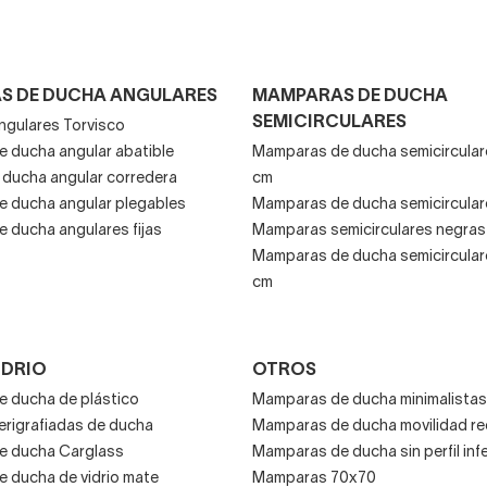
S DE DUCHA ANGULARES
MAMPARAS DE DUCHA
SEMICIRCULARES
gulares Torvisco
 ducha angular abatible
Mamparas de ducha semicircula
ducha angular corredera
cm
 ducha angular plegables
Mamparas de ducha semicircular
 ducha angulares fijas
Mamparas semicirculares negras
Mamparas de ducha semicircula
cm
IDRIO
OTROS
 ducha de plástico
Mamparas de ducha minimalistas
rigrafiadas de ducha
Mamparas de ducha movilidad re
e ducha Carglass
Mamparas de ducha sin perfil infe
 ducha de vidrio mate
Mamparas 70x70