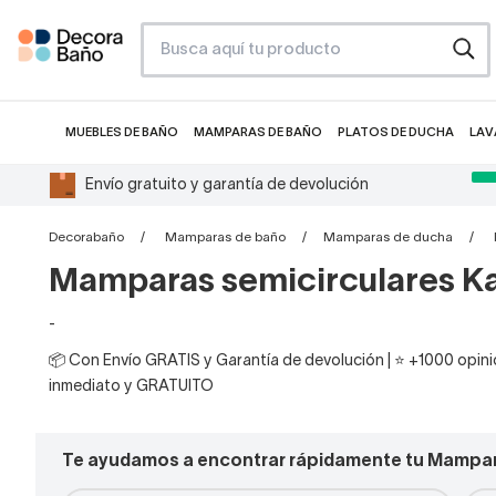
MUEBLES DE BAÑO
MAMPARAS DE BAÑO
PLATOS DE DUCHA
LAV
Envío gratuito y garantía de devolución
Decorabaño
Mamparas de baño
Mamparas de ducha
Mamparas semicirculares K
-
📦 Con Envío GRATIS y Garantía de devolución | ⭐ +1000 opinio
inmediato y GRATUITO
Te ayudamos a encontrar rápidamente tu Mampar