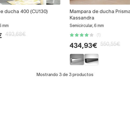
e ducha 400 (CU130)
Mampara de ducha Prisma 
Kassandra
 6 mm
Semicircular, 6 mm
493,68€
€
(1)
550,55€
434,93€
Mostrando 3 de 3 productos