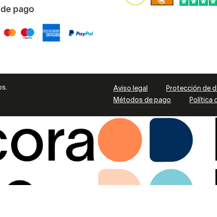
 de pago
os.
Aviso legal
Protección de 
Métodos de pago
Política