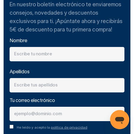
diferentes tipos de baño
, siempre y cuando se
En nuestro boletín electrónico te enviaremos
considere que su estilo y diseño sea consistente con el
consejos, novedades y descuentos
resto del espacio.
exclusivos para ti. ¡Apúntate ahora y recibirás
5€ de descuento para tu primera compra!
Un truco es hacer coincidir la perfilería negra con la
grifería, los accesorios y algunas piezas
decorativas
Nombre
o detalles de tus
muebles de baño
.
¿Cómo saber si no me cansaré
Apellidos
de tener una mampara de bañera
negra?
Tu correo electrónico
Colocar una mampara negra en la bañera será un acierto si
se dan, en tu caso, una o varias de estas condiciones:
He leído y acepto la
política de privacidad