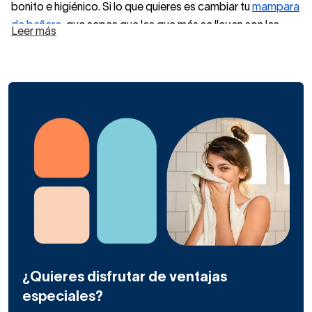
bonito e higiénico. Si lo que quieres es cambiar tu
mampara
de bañera
, que sepas que las que más se llevan son las
Leer más
hojas de bañera abiertas.
En cuanto a acabados, las mamparas de bañera negras
están en auge en los baños modernos de inspiración
escandinava o industrial, tipo loft.
¿Qué tipo de mamparas de bañera negras hay? A tu
disposición tenemos mamparas de baño de perfilería
negra abiertas (hojas o biombos con una o dos hojas),
frontales o angulares, según tu bañera esté entre dos o
tres paredes.
¿Quieres disfrutar de ventajas
especiales?
Una mampara de bañera negra
puede encajar en