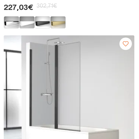
302,71€
227,03€