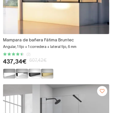
Mampara de bañera Fátima Bruntec
Angular, 1 fijo + 1 corredera + lateral fijo, 6 mm
(2)
607,42€
437,34€