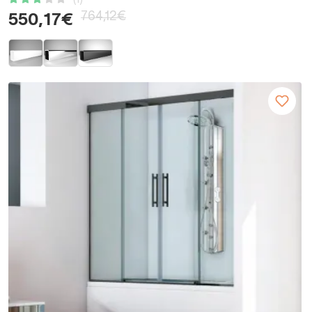
(1)
764,12€
550,17€