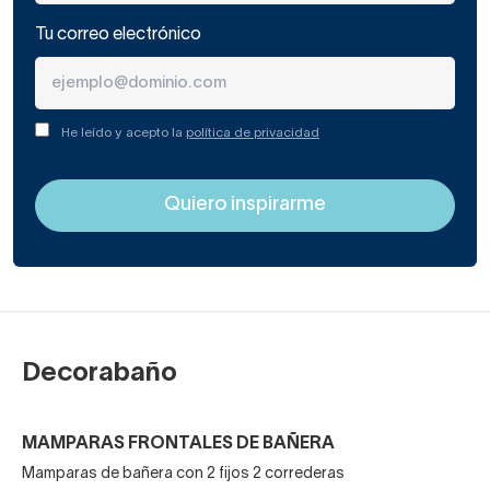
abatible). Si tienes una bañera mini en un aseo pequeño, te
Tu correo electrónico
recomendamos que la mampara de baño tenga una sola
hoja (abatible), sin particiones, para que genere la máxima
espaciosidad y replique más la luz. ¡No olvides enfatizar
He leído y acepto la
política de privacidad
este truco de interiorista con un buen espejo!
Decorabaño
MAMPARAS FRONTALES DE BAÑERA
Mamparas de bañera con 2 fijos 2 correderas