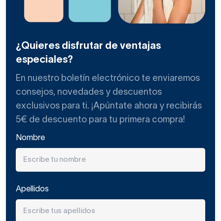
fácilmente
. Las hay incluso con antical para simplificar
aún más su mantenimiento.
Aunque la mayoría de mamparas de bañera estándares
¿Quieres disfrutar de ventajas
tienen anchos mínimos de 80 cm, es posible encontrar una
especiales?
mampara de bañera de 70 cm
fabricada a medida sin
que resulte muy cara
. De cristal templado de
En nuestro boletín electrónico te enviaremos
seguridad, minimalista y con el vidrio incoloro o
consejos, novedades y descuentos
serigrafiado, aprovecharás muy bien el espacio cuando el
exclusivos para ti. ¡Apúntate ahora y recibirás
aseo es reducido, al mismo tiempo que generarás ligereza
5€ de descuento para tu primera compra!
visual y transparencia. ¡Verás cómo la estancia gana
metros!
Nombre
¿Cómo elijo mi mampara de
bañera de 70 cm?
Apellidos
Puedes comprar
hojas o biombos de bañera
con esta
medida concreta de una o dos hojas (abatible o bien fija y