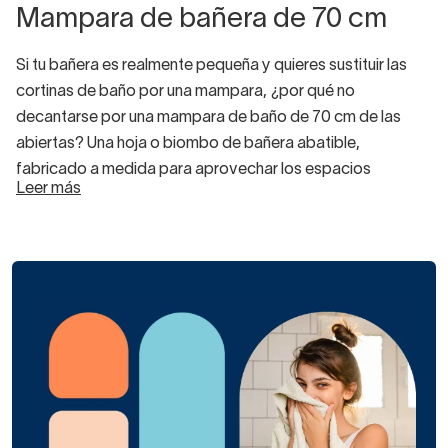
Mampara de bañera de 70 cm
Si tu bañera es realmente pequeña y quieres sustituir las
cortinas de baño por una mampara, ¿por qué no
decantarse por una mampara de baño de 70 cm de las
abiertas? Una hoja o biombo de bañera abatible,
fabricado a medida para aprovechar los espacios
Leer más
pequeños, es siempre una buena solución. Ganarás en
funcionalidad, comodidad e higiene
. Las cortinas de
baño acumulan fácilmente restos de humedad o suciedad
y al final, si no quieres que sea una fuente de gérmenes, hay
que cambiarlas cada cierto tiempo. Con una
mampara de
bañera
estrecha y abierta te ahorras eso, sin tener que
hacer un gran desembolso económico. ¡Verás cómo te
encanta desde el primer día! Además, una mampara de
bañera de 70 cm es cómoda de utilizar,
genera
espaciosidad en baños pequeños y se limpia