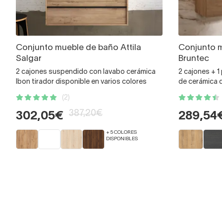
Conjunto mueble de baño Attila
Conjunto 
Salgar
Bruntec
2 cajones suspendido con lavabo cerámica
2 cajones + 
Ibon tirador disponible en varios colores
de cerámica 
(2)
387,20€
302,05€
289,54
+ 5 COLORES
DISPONIBLES