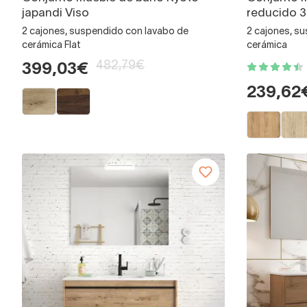
japandi Viso
reducido 
2 cajones, suspendido con lavabo de
2 cajones, s
cerámica Flat
cerámica
482,79€
399,03€
239,62