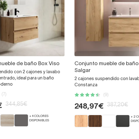
ueble de baño Box Viso
Conjunto mueble de baño
Salgar
ndido con 2 cajones y lavabo
ntrado, ideal para un baño
2 cajones suspendido con lava
oderno
Constanza
(7)
(9)
344,85€
387,20€
€
248,97€
+ 4 COLORES
+ 2 
DISPONIBLES
DISP