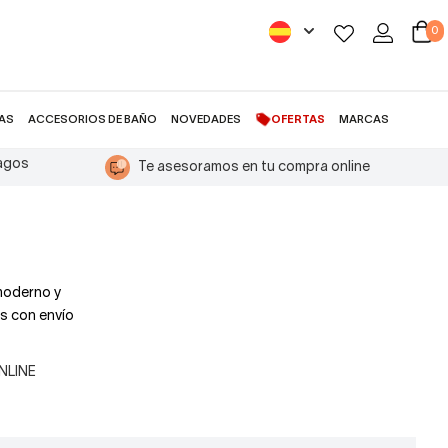
0
AS
ACCESORIOS DE BAÑO
NOVEDADES
OFERTAS
MARCAS
pagos
Te asesoramos en tu compra online
 moderno y
es con envío
ONLINE