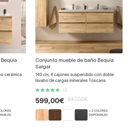
 Bequia
Conjunto mueble de baño Bequia
Salgar
bo cerámica
140 cm, 4 cajones suspendido con doble
lavabo de cargas minerales Toscana
(2)
847,00€
599,00€
COLORES
+ 2 COLORES
ONIBLES
DISPONIBLES