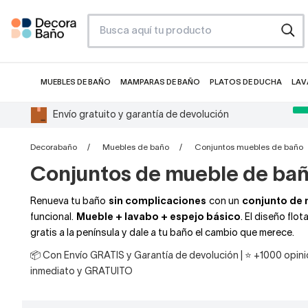
MUEBLES DE BAÑO
MAMPARAS DE BAÑO
PLATOS DE DUCHA
LAV
Envío gratuito y garantía de devolución
Decorabaño
Muebles de baño
Conjuntos muebles de baño
Conjuntos de mueble de ba
Renueva tu baño
sin complicaciones
con un
conjunto de
funcional.
Mueble + lavabo + espejo básico
. El diseño flo
gratis a la península y dale a tu baño el cambio que merece.
📦 Con Envío GRATIS y Garantía de devolución | ⭐ +1000 opinio
inmediato y GRATUITO