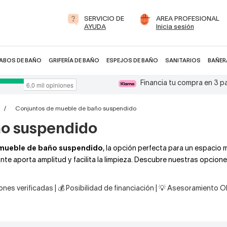
SERVICIO DE
AREA PROFESIONAL
AYUDA
Inicia sesión
ABOS DE BAÑO
GRIFERÍA DE BAÑO
ESPEJOS DE BAÑO
SANITARIOS
BAÑER
Financia tu compra en 3 
Conjuntos de mueble de baño suspendido
ño suspendido
 mueble de baño suspendido
, la opción perfecta para un espacio
tante aporta amplitud y facilita la limpieza. Descubre nuestras opcion
nes verificadas | 💰 Posibilidad de financiación | 💡 Asesoramiento 