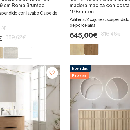
39 cm Roma Bruntec
madera maciza con costa
19 Bruntec
uspendido con lavabo Calpe de
Palilleria, 2 cajones, suspendid
de porcelama
(4)
816,46€
645,00€
389,62€
€
Novedad
Rebajas