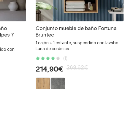
año
Conjunto mueble de baño Fortuna
lpes 7
Bruntec
1 cajón + 1 estante, suspendido con lavabo
Luna de cerámica
dido con
(1)
268,62€
214,90€