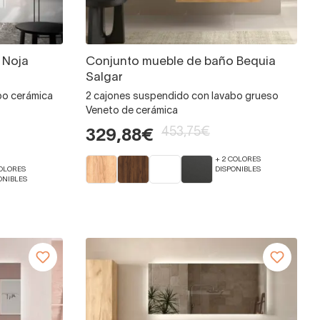
 Noja
Conjunto mueble de baño Bequia
Salgar
bo cerámica
2 cajones suspendido con lavabo grueso
Veneto de cerámica
453,75€
329,88€
+ 2 COLORES
DISPONIBLES
COLORES
ONIBLES