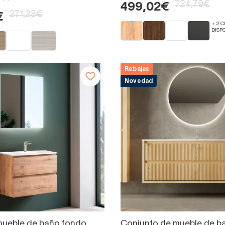
724,79€
499,02€
271,28€
€
+ 2 
DISP
Rebajas
Novedad
mueble de baño fondo
Conjunto de mueble de b