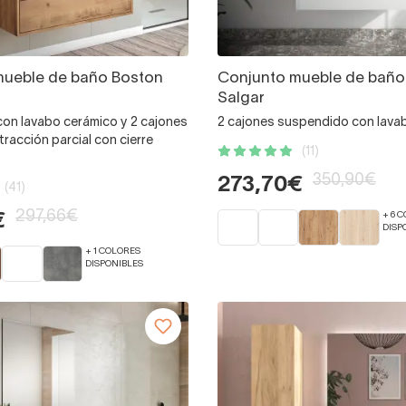
mueble de baño Boston
Conjunto mueble de baño
Salgar
on lavabo cerámico y 2 cajones
2 cajones suspendido con lava
tracción parcial con cierre
(11)
350,90€
273,70€
(41)
297,66€
+ 6 
€
DISP
+ 1 COLORES
DISPONIBLES