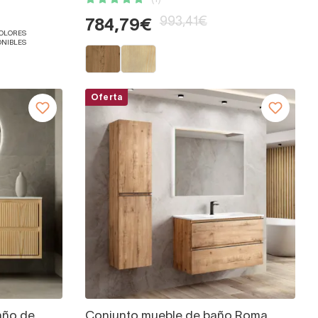
993,41€
784,79€
COLORES
ONIBLES
Oferta
año de
Conjunto mueble de baño Roma