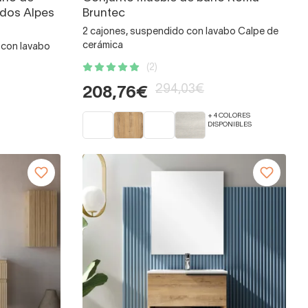
dos Alpes
Bruntec
2 cajones, suspendido con lavabo Calpe de
cerámica
o con lavabo
(2)
294,03€
208,76€
+ 4 COLORES
DISPONIBLES