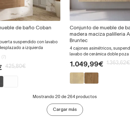
mueble de baño Coban
Conjunto de mueble de b
madera maciza palilleria A
Bruntec
1 puerta suspendido con lavabo
desplazado a izquierda
4 cajones asimétricos, suspen
lavabo de cerámica doble poza
(7)
1.363,62€
1.049,99€
425,80€
€
Mostrando 20 de 264 productos
Cargar más