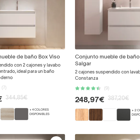
ueble de baño Box Viso
Conjunto mueble de baño
Salgar
ndido con 2 cajones y lavabo
ntrado, ideal para un baño
2 cajones suspendido con lava
oderno
Constanza
(7)
(9)
344,85€
387,20€
€
248,97€
+ 4 COLORES
+ 2 
DISPONIBLES
DISP