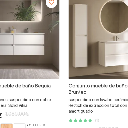
mueble de baño Bequia
Conjunto mueble de baño
Bruntec
jones suspendido con doble
suspendido con lavabo cerámic
eral Solid Vilna
Hettich de extracción total con 
amortiguado
1.089,00€
€
(1)
+ 2 COLORES