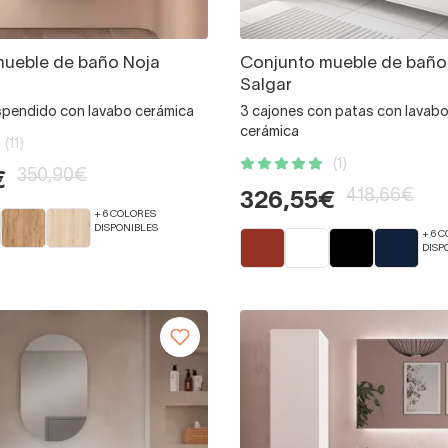
mueble de baño Noja
Conjunto mueble de baño
Salgar
spendido con lavabo cerámica
3 cajones con patas con lavabo
cerámica
(11)
(1)
350,90€
€
418,66€
326,55€
+ 6 COLORES
DISPONIBLES
+ 6 
DISP