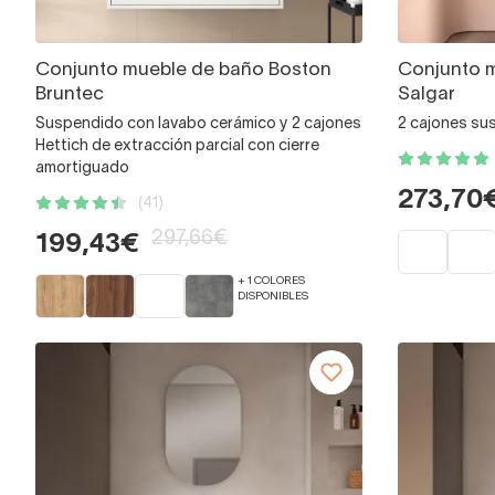
Conjunto mueble de baño Boston
Conjunto 
Bruntec
Salgar
Suspendido con lavabo cerámico y 2 cajones
2 cajones su
Hettich de extracción parcial con cierre
amortiguado
273,70
(41)
297,66€
199,43€
+ 1 COLORES
DISPONIBLES