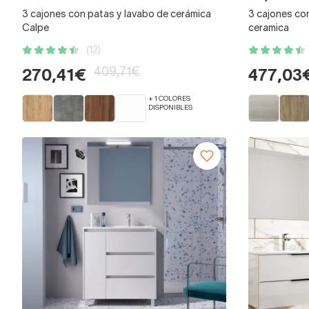
3 cajones con patas y lavabo de cerámica
3 cajones co
Calpe
ceramica
(12)
409,71€
270,41€
477,03
+ 1 COLORES
DISPONIBLES