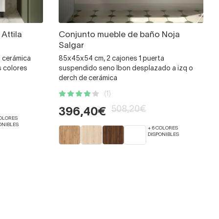
Attila
Conjunto mueble de baño Noja
Salgar
o cerámica
85x45x54 cm, 2 cajones 1 puerta
s colores
suspendido seno Ibon desplazado a izq o
derch de cerámica
(1)
508,20€
396,40€
COLORES
ONIBLES
+ 6 COLORES
DISPONIBLES