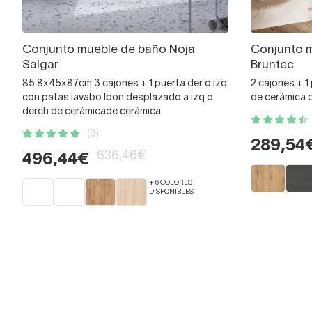
Conjunto mueble de baño Noja
Conjunto 
Salgar
Bruntec
85.8x45x87cm 3 cajones + 1 puerta der o izq
2 cajones + 
con patas lavabo Ibon desplazado a izq o
de cerámica 
derch de cerámicade cerámica
(3)
289,54
636,46€
496,44€
+ 6 COLORES
DISPONIBLES