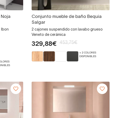
 Noja
Conjunto mueble de baño Bequia
Salgar
 Ibon
2 cajones suspendido con lavabo grueso
Veneto de cerámica
453,75€
329,88€
+ 2 COLORES
DISPONIBLES
COLORES
ONIBLES