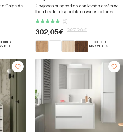
abo Calpe de
2 cajones suspendido con lavabo cerámica
Ibon tirador disponible en varios colores
(2)
387,20€
302,05€
COLORES
+ 5 COLORES
ONIBLES
DISPONIBLES