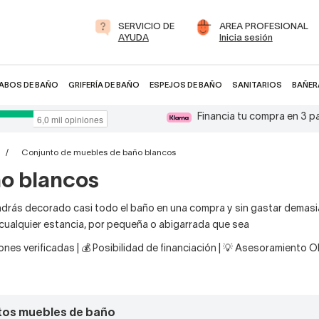
SERVICIO DE
AREA PROFESIONAL
AYUDA
Inicia sesión
ABOS DE BAÑO
GRIFERÍA DE BAÑO
ESPEJOS DE BAÑO
SANITARIOS
BAÑER
Financia tu compra en 3 
Conjunto de muebles de baño blancos
o blancos
drás decorado casi todo el baño en una compra y sin gastar demas
 cualquier estancia, por pequeña o abigarrada que sea
nes verificadas | 💰 Posibilidad de financiación | 💡 Asesoramiento 
tos muebles de baño