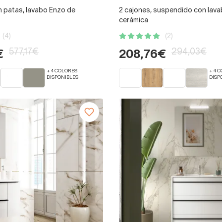
n patas, lavabo Enzo de
2 cajones, suspendido con lav
cerámica
(4)
(2)
577,17€
294,03€
€
208,76€
+ 4 COLORES
+ 4 
DISPONIBLES
DISP