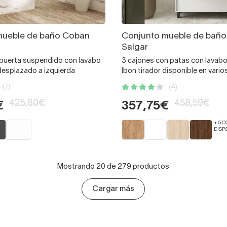
mueble de baño Coban
Conjunto mueble de baño 
Salgar
1 puerta suspendido con lavabo
3 cajones con patas con lavab
desplazado a izquierda
Ibon tirador disponible en vario
(7)
(4)
425,80€
458,59€
€
357,75€
+ 5 
DISP
Mostrando 20 de 279 productos
Cargar más