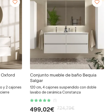
 Oxford
Conjunto mueble de baño Bequia
Salgar
o y 2 cajones
120 cm, 4 cajones suspendido con doble
cierre
lavabo de cerámica Constanza
(1)
724,79€
499,02€