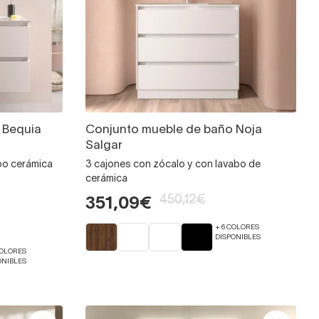
 Bequia
Conjunto mueble de baño Noja
Salgar
bo cerámica
3 cajones con zócalo y con lavabo de
cerámica
450,12€
351,09€
+ 6 COLORES
DISPONIBLES
COLORES
ONIBLES