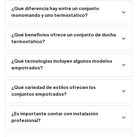
las duchas de mano que forman parte de estos conjuntos
¿Qué diferencia hay entre un conjunto
aportan un aire sofisticado que transforma por completo
monomando y uno termostático?
la experiencia de uso.
A nivel general, las
ventajas
de los
conjuntos de ducha y
¿Qué beneficios ofrece un conjunto de ducha
termostático?
baño
son:
Griferías de estética moderna.
¿Qué tecnologías incluyen algunos modelos
Fáciles de limpiar.
empotrados?
Ligeras visualmente.
¿Qué variedad de estilos ofrecen los
conjuntos empotrados?
Con una gran relación calidad-precio.
Esta
grifería de baño
puede ser de
acción
¿Es importante contar con instalación
monomando, bimando o termostática.
profesional?
Conjunto de ducha encastrado