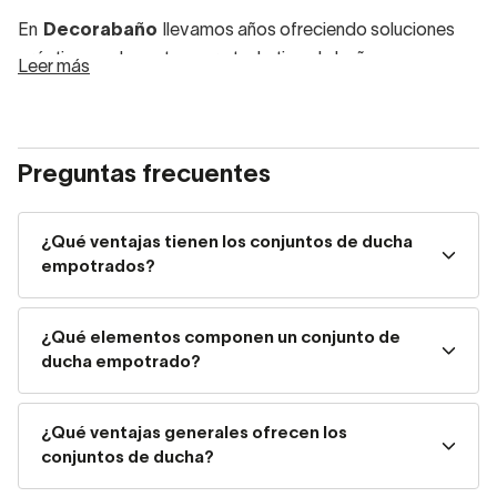
En
Decorabaño
llevamos años ofreciendo soluciones
prácticas y elegantes para todo tipo de baños, y
Leer más
nuestros
conjuntos de ducha empotrados
son un
claro ejemplo de cómo combinamos innovación, calidad y
diseño.
Preguntas frecuentes
Conjuntos de ducha
empotrados: diseño que se
¿Qué ventajas tienen los conjuntos de ducha
empotrados?
integra
¿Qué elementos componen un conjunto de
La gran ventaja de comprar conjuntos de ducha
ducha empotrado?
empotrados
en la pared es que se optimiza más el
espacio de ducha. En baños pequeños, estos conjuntos
de ducha empotrados —que prescinden de barra—
¿Qué ventajas generales ofrecen los
permiten ganar unos valiosos centímetros adicionales.
conjuntos de ducha?
Los grifos empotrados, los rociadores de techo o pared y