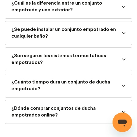
¿Cuál es la diferencia entre un conjunto
monomando o termostática
empotrado y uno exterior?
La primera opción es intuitiva, más económica y fácil de
¿Se puede instalar un conjunto empotrado en
usar. La segunda es más compleja, pero ofrece mayores
cualquier baño?
prestaciones y ayuda más a ahorrar agua.
Un conjunto de ducha encastrado termostático tendrá
¿Son seguros los sistemas termostáticos
dos llaves, una para regular la temperatura y otra para
empotrados?
regular el caudal de agua. Con ellos, el agua caliente sale
más rápido, se reduce el consumo y suelen incorporar
eficaces limitadores.
¿Cuánto tiempo dura un conjunto de ducha
empotrado?
Comodidad y tecnología al
servicio de tu bienestar
¿Dónde comprar conjuntos de ducha
empotrados online?
Los conjuntos empotrados de ducha destacan por su
apariencia y por su tecnología. Muchos modelos incluyen