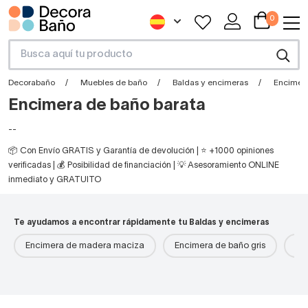
0
Decorabaño
Muebles de baño
Baldas y encimeras
Encimera
Encimera de baño barata
--
📦 Con Envío GRATIS y Garantía de devolución | ⭐ +1000 opiniones
verificadas | 💰 Posibilidad de financiación | 💡 Asesoramiento ONLINE
inmediato y GRATUITO
Te ayudamos a encontrar rápidamente tu Baldas y encimeras
Encimera de madera maciza
Encimera de baño gris
En