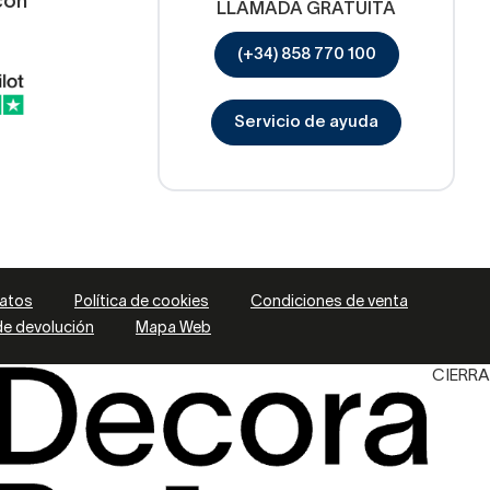
con
LLAMADA GRATUITA
(+34) 858 770 100
Servicio de ayuda
datos
Política de cookies
Condiciones de venta
 de devolución
Mapa Web
CIERRA