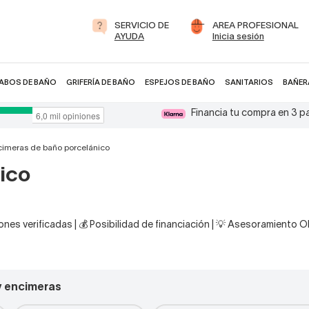
SERVICIO DE
AREA PROFESIONAL
AYUDA
Inicia sesión
ABOS DE BAÑO
GRIFERÍA DE BAÑO
ESPEJOS DE BAÑO
SANITARIOS
BAÑER
Financia tu compra en 3 
cimeras de baño porcelánico
ico
nes verificadas | 💰 Posibilidad de financiación | 💡 Asesoramiento 
y encimeras