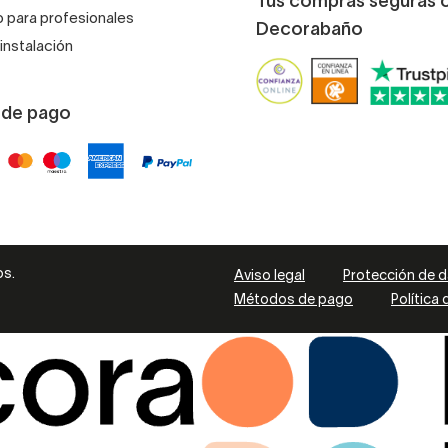
Tus compras seguras 
 para profesionales
Decorabaño
instalación
 de pago
os.
Aviso legal
Protección de 
Métodos de pago
Política