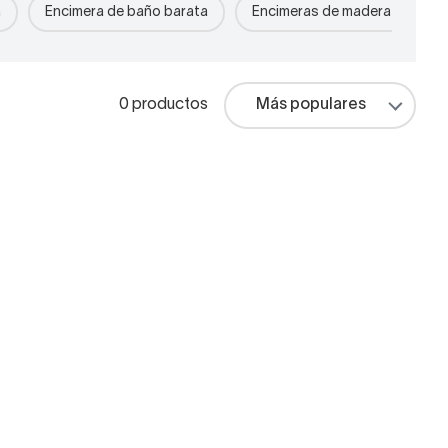
a
Encimera de baño barata
Encimeras de madera para ba
0 productos