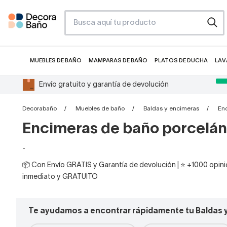
MUEBLES DE BAÑO
MAMPARAS DE BAÑO
PLATOS DE DUCHA
LAV
Envío gratuito y garantía de devolución
Decorabaño
Muebles de baño
Baldas y encimeras
En
Encimeras de baño porcelán
-
📦 Con Envío GRATIS y Garantía de devolución | ⭐ +1000 opinio
inmediato y GRATUITO
Te ayudamos a encontrar rápidamente tu Baldas 