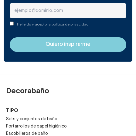
acabado brillante intacto.
Combina este accesorio con otros del mismo material y
acabado. Tenemos muchos complementos en nuestro
He leído y acepto la
política de privacidad
catálogo online para que disfrutes del máximo bienestar
en el baño, sin perder nada de estilo y belleza.
Decorabaño
TIPO
Sets y conjuntos de baño
Portarrollos de papel higiénico
Escobilleros de baño