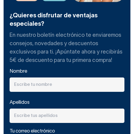
Una papelera de baño de pedal de acero inoxidable será la
¿Quieres disfrutar de ventajas
que dure más años, ya que este tipo de metal no se
estropea ni con el agua directa ni con la humedad
especiales?
excesiva. Los años pasarán y estará siempre como el
En nuestro boletín electrónico te enviaremos
primer día.
consejos, novedades y descuentos
Lo que diferencia los distintos modelos de papeleras de
exclusivos para ti. ¡Apúntate ahora y recibirás
baño con pedal y tapa que vendemos en Decorabaño es
5€ de descuento para tu primera compra!
su forma y tamaño.
Nombre
Antes de elegir, piensa dónde vas a colocarla y el tamaño
de la sala. Si el aseo no es grande, coloca una pequeña y
de forma redondeada, entorpecerá menos.
Si la vas a encajar entre el WC y la pared anexa, un modelo
Apellidos
rectangular pequeño que se adapte a la esquina será útil.
Aunque la compres de acero, que no es nada cara, límpiala
cada semana para evitar malos olores y conservar su
Tu correo electrónico