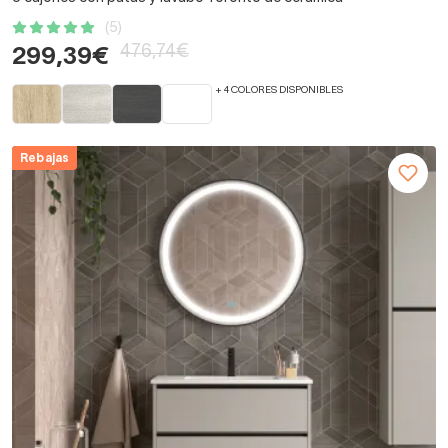
(5)
476,74€
299,39€
+ 4 COLORES DISPONIBLES
Rebajas