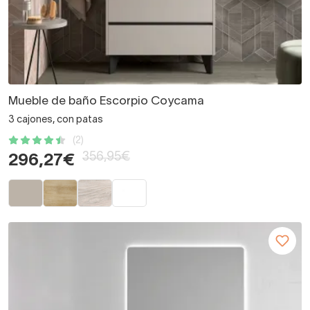
Mueble de baño Escorpio Coycama
3 cajones, con patas
(2)
356,95€
296,27€