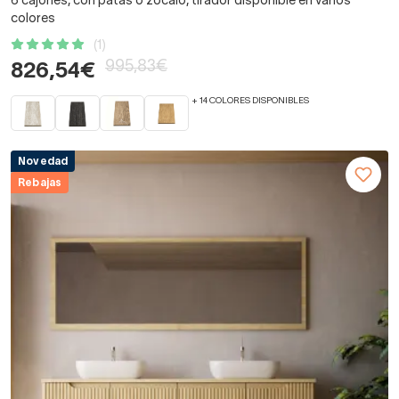
6 cajones, con patas o zócalo, tirador disponible en varios
colores
(1)
995,83€
826,54€
+ 14 COLORES DISPONIBLES
Novedad
Rebajas