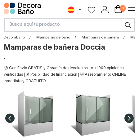
0
Decorabaño
Mamparas de baño
Mamparas de bañera
Mamp
Mamparas de bañera Doccia
-
📦 Con Envío GRATIS y Garantía de devolución | ⭐ +1000 opiniones
verificadas | 💰 Posibilidad de financiación | 💡 Asesoramiento ONLINE
inmediato y GRATUITO