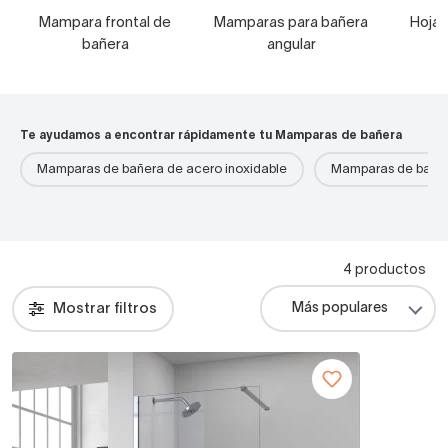
Mampara frontal de
Mamparas para bañera
Hojas
bañera
angular
Te ayudamos a encontrar rápidamente tu Mamparas de bañera
Mamparas de bañera de acero inoxidable
Mamparas de bañer
4 productos
Mostrar filtros