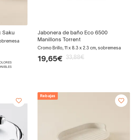
c Saku
Jabonera de baño Eco 6500
Manillons Torrent
sobremesa
Cromo Brillo, 11 x 8.3 x 2.3 cm, sobremesa
33,88€
19,65€
COLORES
ONIBLES
Rebajas