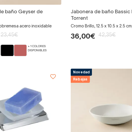
de baño Geyser de
Jabonera de baño Bassic 
Torrent
obremesa acero inoxidable
Cromo Brillo, 12.5 x 10.5 x 2.5 
23,45€
42,35€
36,00€
+ 1 COLORES
DISPONIBLES
Novedad
Rebajas