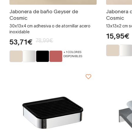
Jabonera de baño Geyser de
Jabonera 
Cosmic
Cosmic
30x13x4 cm adhesiva o de atornillar acero
13x13x2 cm s
inoxidable
15,95€
78,99€
53,71€
+ 1 COLORES
DISPONIBLES