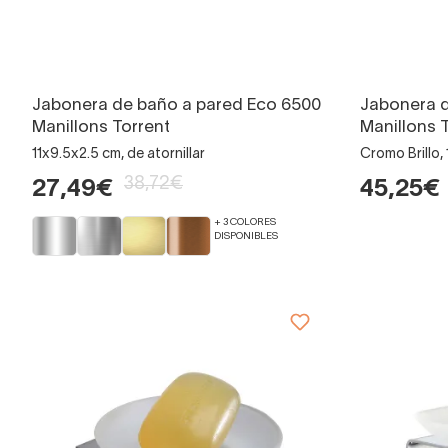
Jabonera de baño a pared Eco 6500
Jabonera d
Manillons Torrent
Manillons 
11x9.5x2.5 cm, de atornillar
Cromo Brillo, 
38,72€
27,49€
45,25€
+ 3 COLORES
DISPONIBLES