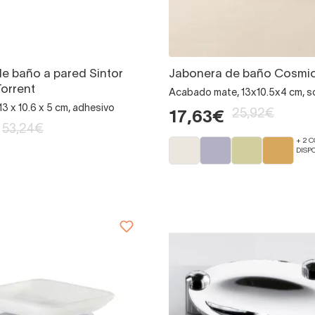
e baño a pared Sintor
Jabonera de baño Cosmi
Torrent
Acabado mate, 13x10.5x4 cm, 
13 x 10.6 x 5 cm, adhesivo
25,92€
17,63€
53,24€
+ 2 
DISP