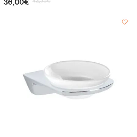
42,35€
36,00€