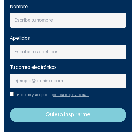
Para identificar que estamos ante una jabonera de baño de
Nombre
diseño cuidado,
te damos estas pistas:
Está hecha de un material más noble:
cristal al
ácido, acero, piedra natural…etc. Las piezas que
Apellidos
cuidan al máximo el diseño apuestan por materiales
más duraderos.
Irá acorde a las últimas tendencias:
terrazo,
Tu correo electrónico
latón, acero negro mate, mármol veteado, granito,
de líneas rectas o irregulares, colores llamativos,
estampados…
He leído y acepto la
política de privacidad
Será una pieza de estilo retro o
contemporáneo.
O bien replicará las jaboneras
antiguas (del siglo XIX al XX) o bien tendrá un
aspecto totalmente innovador y actual.