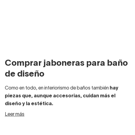
Comprar jaboneras para baño
de diseño
Como en todo, en interiorismo de baños también
hay
piezas que, aunque accesorias, cuidan más el
diseño y la estética.
Leer más
Hay marcas famosas por conferir un diseño llamativo y
contemporáneo a sus piezas clave.
Mamparas,
sanitarios,
lavabos, muebles… La variedad de gamas, estilos y