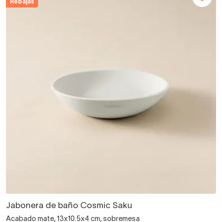
Rebajas
Jabonera de baño Cosmic Saku
Acabado mate, 13x10.5x4 cm, sobremesa