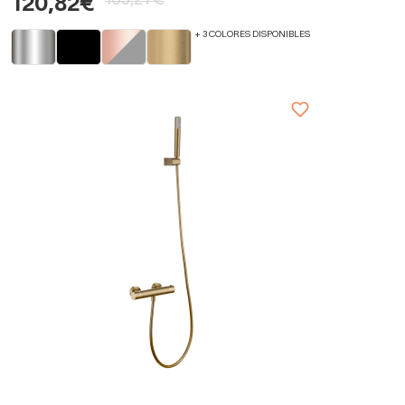
163,27€
120,82€
+ 3 COLORES DISPONIBLES