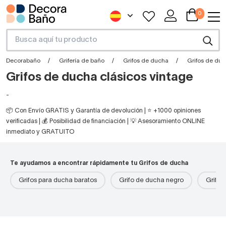
0
Decorabaño
Grifería de baño
Grifos de ducha
Grifos de duc
Grifos de ducha clásicos vintage
-
📦 Con Envío GRATIS y Garantía de devolución | ⭐ +1000 opiniones
verificadas | 💰 Posibilidad de financiación | 💡 Asesoramiento ONLINE
inmediato y GRATUITO
Te ayudamos a encontrar rápidamente tu Grifos de ducha
Grifos para ducha baratos
Grifo de ducha negro
Grifos