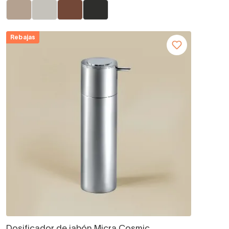
Rebajas
Dosificador de jabón Micra Cosmic