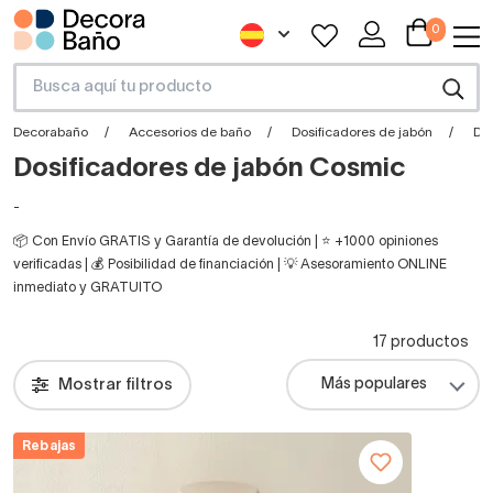
0
Decorabaño
Accesorios de baño
Dosificadores de jabón
Do
Dosificadores de jabón Cosmic
-
📦 Con Envío GRATIS y Garantía de devolución | ⭐ +1000 opiniones
verificadas | 💰 Posibilidad de financiación | 💡 Asesoramiento ONLINE
inmediato y GRATUITO
17 productos
Mostrar filtros
Rebajas