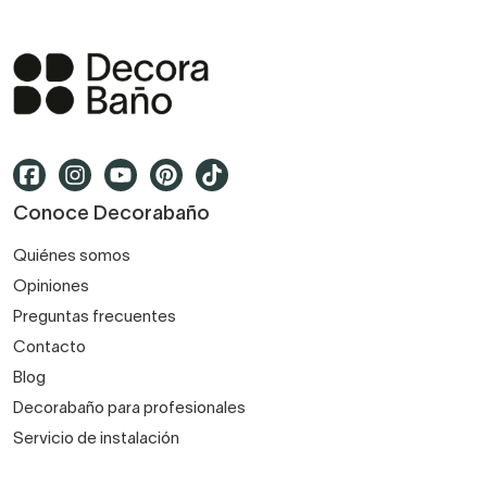
Son piezas muy versátiles.
Un mueble auxiliar de madera encaja prácticamente
en cualquier ambiente, ya sea moderno, clásico o
rural.
Tienes cajoneras de madera en distintos acabados,
Conoce Decorabaño
sobre todo laminadas, perfectas para cualquier
decoración.
Quiénes somos
Opiniones
Preguntas frecuentes
Contacto
Blog
Decorabaño para profesionales
Servicio de instalación