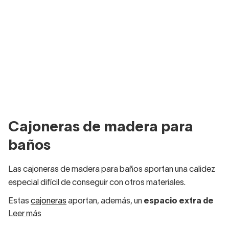
Cajoneras de madera para
baños
Las cajoneras de madera para baños aportan una calidez
especial difícil de conseguir con otros materiales.
Estas
cajoneras
aportan, además, un
espacio extra de
Leer más
almacenaje
muy útil para familias de varios miembros.