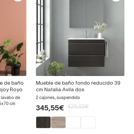
e de baño
Mueble de baño fondo reducido 39
njoy Royo
cm Natalia Avila dos
 lavabo de
2 cajones, suspendido
45x70 cm
426,60€
345,55€