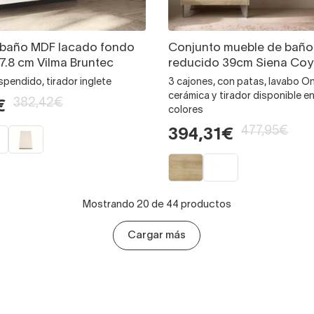
 baño MDF lacado fondo
Conjunto mueble de baño
7.8 cm Vilma Bruntec
reducido 39cm Siena Co
spendido, tirador inglete
3 cajones, con patas, lavabo O
cerámica y tirador disponible en
382,42€
€
colores
477,95€
394,31€
Mostrando 20 de 44 productos
Cargar más