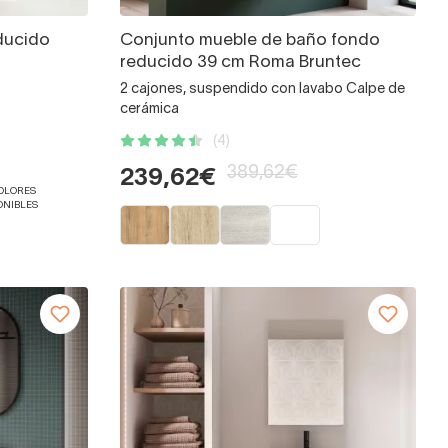
ducido
Conjunto mueble de baño fondo
reducido 39 cm Roma Bruntec
2 cajones, suspendido con lavabo Calpe de
cerámica
(4)
389,62€
239,62€
COLORES
ONIBLES