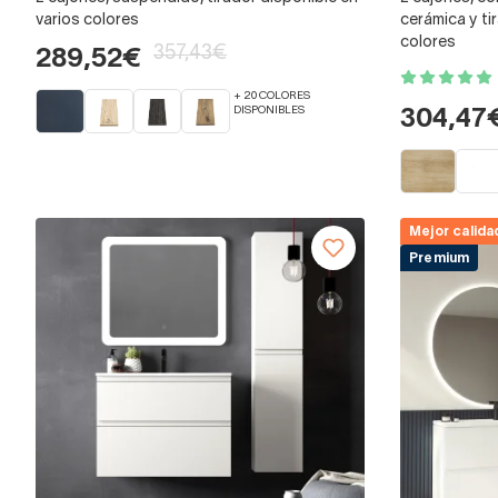
varios colores
cerámica y ti
colores
357,43€
289,52€
+ 20 COLORES
DISPONIBLES
304,47
Mejor calida
Premium