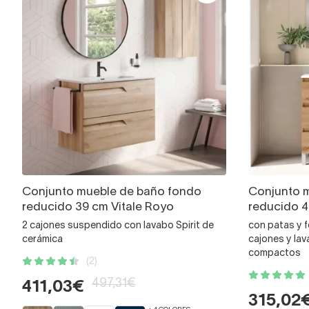
Conjunto mueble de baño fondo
Conjunto 
reducido 39 cm Vitale Royo
reducido 4
2 cajones suspendido con lavabo Spirit de
con patas y 
cerámica
cajones y lav
compactos
(2)
497,31€
411,03€
315,02