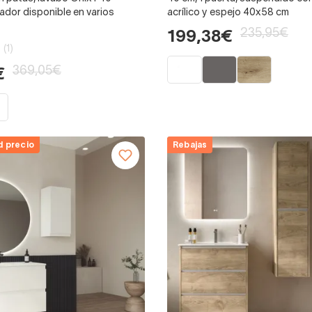
rador disponible en varios
acrílico y espejo 40x58 cm
235,95€
199,38€
(1)
369,05€
€
d precio
Rebajas