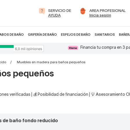
SERVICIO DE
AREA PROFESIONAL
AYUDA
Inicia sesión
ABOS DE BAÑO
GRIFERÍA DE BAÑO
ESPEJOS DE BAÑO
SANITARIOS
BAÑER
Financia tu compra en 3 
cido
Muebles en madera para baños pequeños
ños pequeños
nes verificadas | 💰 Posibilidad de financiación | 💡 Asesoramiento 
s de baño fondo reducido