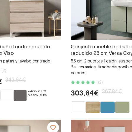
 baño fondo reducido
Conjunto mueble de baño
x Viso
reducido 28 cm Versa C
on patas y lavabo centrado
55 cm, 2 puertas 1 cajón, suspe
Bali cerámica, tirador disponible
(2)
colores
343,64€
€
(2)
367,84€
+ 4 COLORES
303,84€
DISPONIBLES