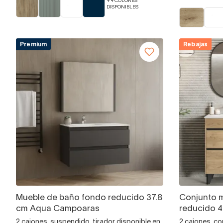
+ 4 COLORES
DISPONIBLES
Premium
Rebajas
Mueble de baño fondo reducido 37.8
Conjunto 
cm Aqua Campoaras
reducido 
2 cajones, suspendido, tirador disponible en
2 cajones, co