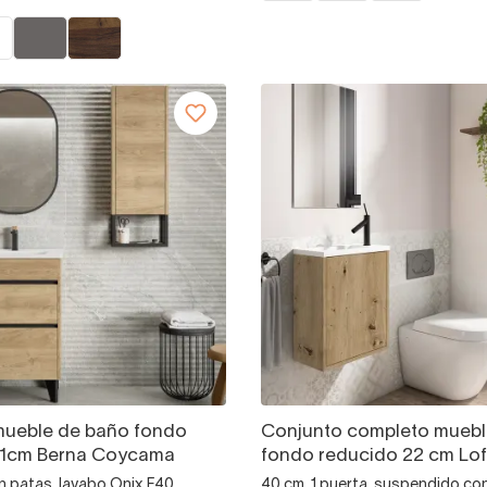
mueble de baño fondo
Conjunto completo muebl
41cm Berna Coycama
fondo reducido 22 cm Lof
n patas, lavabo Onix F40
40 cm, 1 puerta, suspendido co