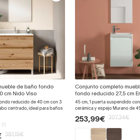
mueble de baño fondo
Conjunto completo muebl
0 cm Nido Viso
fondo reducido 27,5 cm E
fondo reducido de 40 cm con 3
45 cm, 1 puerta suspendido con
abo centrado, ideal para baños
cerámica y espejo Murano de 
307,34€
253,99€
(1)
381,15€
€