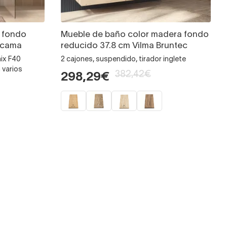
 fondo
Mueble de baño color madera fondo
ycama
reducido 37.8 cm Vilma Bruntec
nix F40
2 cajones, suspendido, tirador inglete
 varios
382,42€
298,29€