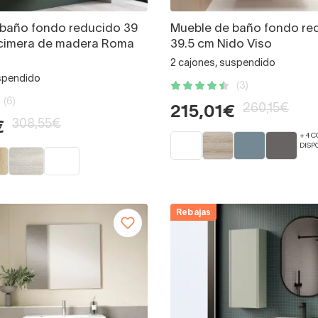
 baño fondo reducido 39
Mueble de baño fondo re
cimera de madera Roma
39.5 cm Nido Viso
2 cajones, suspendido
spendido
(3)
(6)
260,15€
215,01€
308,55€
€
+ 4 
DISP
Rebajas