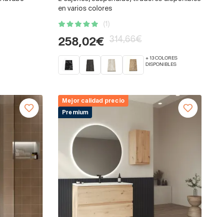
en varios colores
(1)
314,66€
258,02€
+ 13 COLORES
DISPONIBLES
Mejor calidad precio
Premium