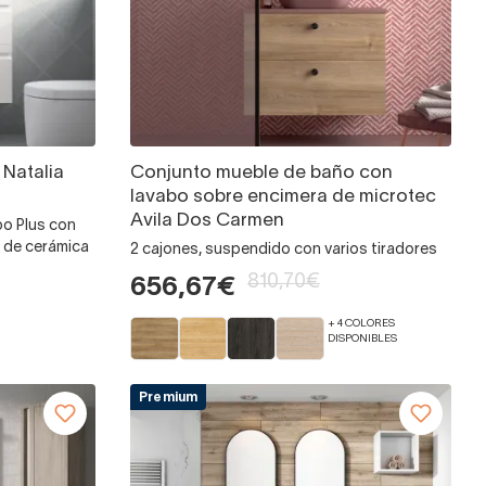
Natalia
Conjunto mueble de baño con
lavabo sobre encimera de microtec
Avila Dos Carmen
bo Plus con
 de cerámica
2 cajones, suspendido con varios tiradores
810,70€
656,67€
+ 4 COLORES
DISPONIBLES
Premium