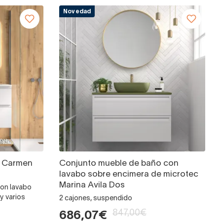
Novedad
o Carmen
Conjunto mueble de baño con
lavabo sobre encimera de microtec
Marina Avila Dos
con lavabo
y varios
2 cajones, suspendido
847,00€
686,07€