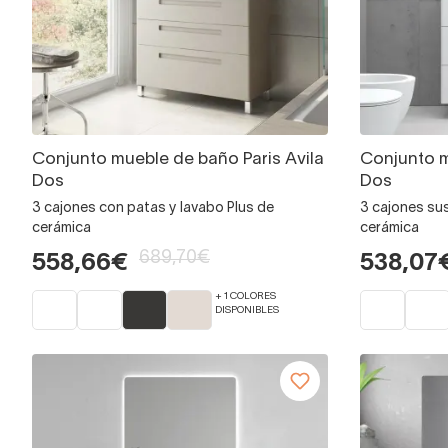
Conjunto mueble de baño Paris Avila
Conjunto m
Dos
Dos
3 cajones con patas y lavabo Plus de
3 cajones su
cerámica
cerámica
689,70€
558,66€
538,07
+ 1 COLORES
DISPONIBLES