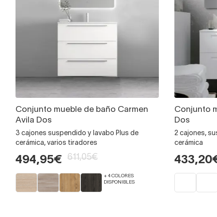
Conjunto mueble de baño Carmen
Conjunto m
Avila Dos
Dos
3 cajones suspendido y lavabo Plus de
2 cajones, s
cerámica, varios tiradores
cerámica
611,05€
494,95€
433,20
+ 4 COLORES
DISPONIBLES