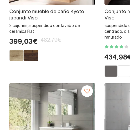
Conjunto mueble de baño Kyoto
Conjunto 
japandi Viso
Viso
2 cajones, suspendido con lavabo de
suspendido c
cerámica Flat
centrado, di
ranurado
482,79€
399,03€
434,98