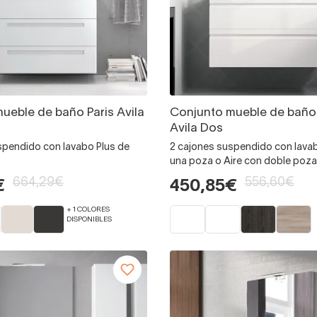
ueble de baño Paris Avila
Conjunto mueble de baño 
Avila Dos
spendido con lavabo Plus de
2 cajones suspendido con lava
una poza o Aire con doble poza
664,29€
556,60€
€
450,85€
+ 1 COLORES
DISPONIBLES