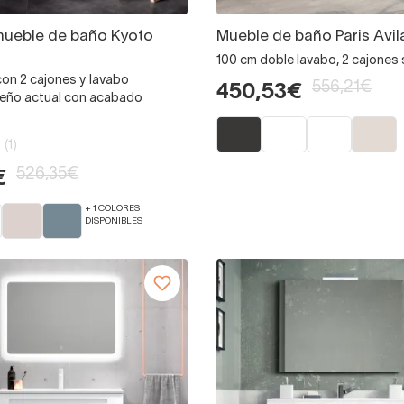
mueble de baño Kyoto
Mueble de baño Paris Avil
100 cm doble lavabo, 2 cajones
on 2 cajones y lavabo
556,21€
450,53€
seño actual con acabado
(1)
526,35€
€
+ 1 COLORES
DISPONIBLES