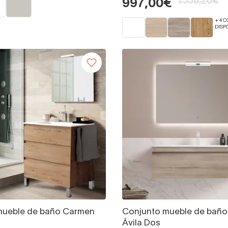
1.338,26€
997,00€
+ 4 
DISP
mueble de baño Carmen
Conjunto mueble de baño 
Ávila Dos