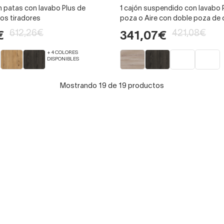
n patas con lavabo Plus de
1 cajón suspendido con lavabo 
ios tiradores
poza o Aire con doble poza de 
612,26€
421,08€
€
341,07€
+ 4 COLORES
DISPONIBLES
Mostrando 19 de 19 productos