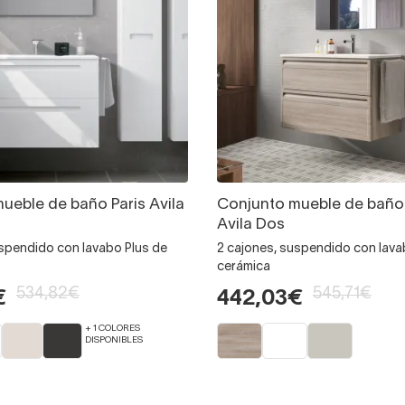
ueble de baño Paris Avila
Conjunto mueble de baño
Avila Dos
uspendido con lavabo Plus de
2 cajones, suspendido con lava
cerámica
534,82€
545,71€
€
442,03€
+ 1 COLORES
DISPONIBLES