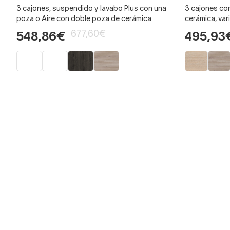
3 cajones, suspendido y lavabo Plus con una
3 cajones co
poza o Aire con doble poza de cerámica
cerámica, var
677,60€
548,86€
495,93