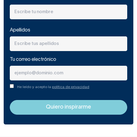
muy de moda y aportan
ligereza visual
. Permiten limpiar
bien e incluso colocar cestos bajo los lavamanos. Además,
si tu baño es alargado, pero estrecho, ayudan a
aprovechar el espacio de una manera más eficiente.
Apellidos
Eso sí, para que tu aseo gane estilo, piensa qué
grifería de
baño
le va mejor a tu mueble de baño con dos lavabos.
Ahora se llevan no solo cromadas y brillantes, sino también
Tu correo electrónico
de aspecto vintage o incluso negras.
He leído y acepto la
política de privacidad
Diseños modernos y actuales para tu nuevo mueble de
baño de doble lavabo