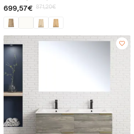
871,20€
699,57€