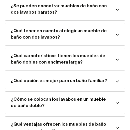
vistazo y verás qué de opciones tienes a tu alcance.
¿Se pueden encontrar muebles de baño con
dos lavabos baratos?
Muebles de baño con dos
lavabos baratos
¿Qué tener en cuenta al elegir un mueble de
baño con dos lavabos?
Aunque a mayor tamaño, mayor precio normalmente,
también es posible encontrar muebles de baño con dos
¿Qué características tienen los muebles de
lavabos baratos.
Escoge en función de tu
baño dobles con encimera larga?
presupuesto
el mueble de baño de doble seno que
prefieras.
¿Qué opción es mejor para un baño familiar?
Toma bien las medidas de tu baño, piensa cuál es la mejor
ubicación para el
mueble de baño
y decide en
consecuencia. Según las necesidades de almacenaje que
¿Cómo se colocan los lavabos en un mueble
tengas, deberías priorizar el elegir un mueble de baño con
de baño doble?
2 lavabos
con cajones o sin ellos.
¿Qué ventajas ofrecen los muebles de baño