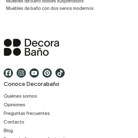
Muebles de baño dobles suspendidos
lavabos de doble seno para que escojas el que mejor se
Muebles de baño con dos senos modernos
adapta
a tu espacio, tus gustos y tus necesidades
.
En Decorabaño ponemos a tu disposición diferentes
ofertas para que siempre encuentres el modelo que se
ajusta a tu presupuesto y, si necesitas ayuda, ¡solo tienes
que pedirla! Contacta con nosotros y te ayudaremos a
conseguir el baño de tus sueños.
Conoce Decorabaño
Quiénes somos
Opiniones
Preguntas frecuentes
Contacto
Blog