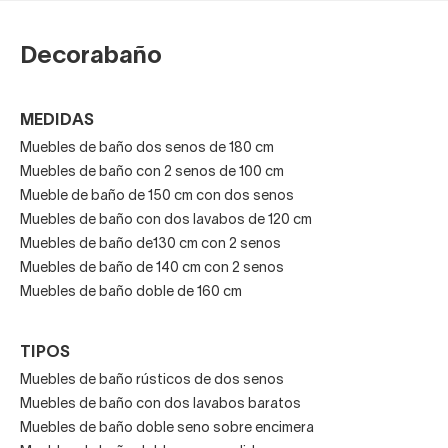
Muebles de baño lavabo doble
Decorabaño
¡Los muebles de baño con dos lavabos están en boga! Si
te gustan y tienes espacio, ¡colócalos! Tienen
muchas
ventajas, prácticas y estéticas.
MEDIDAS
En cuanto a funcionalidad, aseguran una mayor armonía en
Muebles de baño dos senos de 180 cm
el uso del baño cuando este se comparte. Un puesto para
Muebles de baño con 2 senos de 100 cm
Mueble de baño de 150 cm con dos senos
cada usuario
asegura una mejor convivialidad.
Muebles de baño con dos lavabos de 120 cm
En el aspecto estético podemos destacar que los
Muebles de baño de130 cm con 2 senos
muebles de baño de doble seno son
elegantes y
Muebles de baño de 140 cm con 2 senos
armónicos por su simetría visual,
especialmente
Muebles de baño doble de 160 cm
cuando se apuesta por doblar otros elementos, como el
espejo del baño o los apliques.
TIPOS
Muebles de baño rústicos de dos senos
Comprar mueble de baño online
Muebles de baño con dos lavabos baratos
Muebles de baño doble seno sobre encimera
Como puedes ver, existen multitud de modelos de