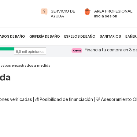
SERVICIO DE
AREA PROFESIONAL
AYUDA
Inicia sesión
ABOS DE BAÑO
GRIFERÍA DE BAÑO
ESPEJOS DE BAÑO
SANITARIOS
BAÑER
Financia tu compra en 3 
avabos encastrados a medida
ida
nes verificadas | 💰 Posibilidad de financiación | 💡 Asesoramiento 