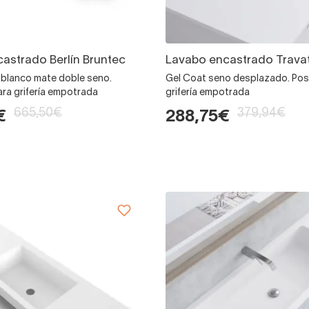
astrado Berlín Bruntec
Lavabo encastrado Travat
 blanco mate doble seno.
Gel Coat seno desplazado. Posi
ara grifería empotrada
grifería empotrada
665,50€
379,94€
€
288,75€