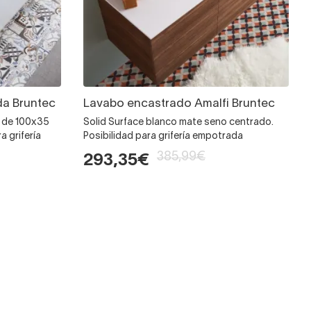
a Bruntec
Lavabo encastrado Amalfi Bruntec
o de 100x35
Solid Surface blanco mate seno centrado.
a grifería
Posibilidad para grifería empotrada
385,99€
293,35€