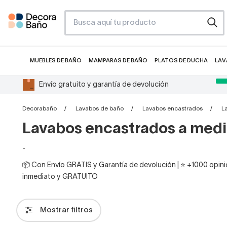
MUEBLES DE BAÑO
MAMPARAS DE BAÑO
PLATOS DE DUCHA
LAV
Envío gratuito y garantía de devolución
Decorabaño
Lavabos de baño
Lavabos encastrados
L
Lavabos encastrados a med
-
📦 Con Envío GRATIS y Garantía de devolución | ⭐ +1000 opinio
inmediato y GRATUITO
Mostrar filtros