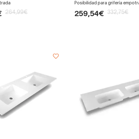
otrada
Posibilidad para grifería empot
264,99€
332,75€
€
259,54€