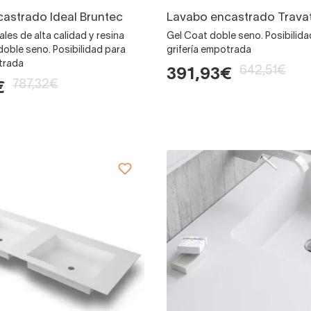
astrado Ideal Bruntec
Lavabo encastrado Travat
les de alta calidad y resina
Gel Coat doble seno. Posibilida
oble seno. Posibilidad para
grifería empotrada
otrada
642,51€
391,93€
787,32€
€