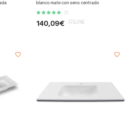
rada
blanco mate con seno centrado
(1)
175,11€
140,09€