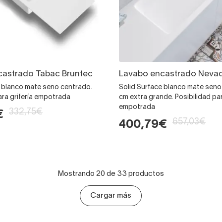
castrado Tabac Bruntec
Lavabo encastrado Nevad
e blanco mate seno centrado.
Solid Surface blanco mate sen
ara grifería empotrada
cm extra grande. Posibilidad par
empotrada
332,75€
€
657,03€
400,79€
Mostrando 20 de 33 productos
Cargar más