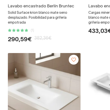
Lavabo encastrado Berlín Bruntec
Lavabo enc
Solid Surface krion blanco mate seno
Cargas minera
desplazado. Posibilidad para grifería
blanco mate d
empotrada
grifería emp
433,03
(1)
382,36€
290,59€